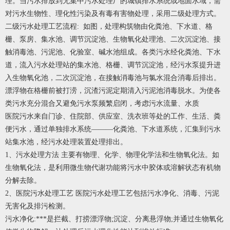
理。当污水排放到无集中污水处理厂的城镇排水系统或地面水域，需
对污水生物性、理化性污染及有毒有害物处理，采用二级处理方式。
二级污水处理工艺流程: 如图，处理构筑物由化粪池、下水道、格
栅、泵房、集水池、调节沉淀池、生物氧化处理池、二次沉淀池、接
触消毒池、污泥池、化验室、碱水池组成。各类污水经化粪池、下水
道，流入污水处理站的集水池、格栅、调节沉淀池，经污水泵提升进
入生物氧化池，二次沉淀池，在接触消毒池与氯水混合消毒后排出。
漂浮物在格栅前被打涝，沉渣污泥定期清入污泥池消毒脱水。为使各
类污水充分混合又避免污水泵频繁启闭，考虑污水流量、水质
医院污水来自门诊、住院部、供应室、洗衣班等处的工作、生活、粪
便污水，通过单独排水系统———化粪池、下水道系统，汇集到污水
站集水池，经污水处理装置处理排出。
1、污水处理方法 主要有物理、化学、物理化学法和生物氧化法。如
生物氧化法，是利用微生物代谢功能将污水中胶体或溶解状态有机物
分解去除。
2、医院污水处理工艺 医院污水处理工艺包括污水净化、消毒、污泥
无害化及排污检测。
污水净化:***是拦截、打捞漂浮物;沉淀、分离悬浮物;并通过生物氧化