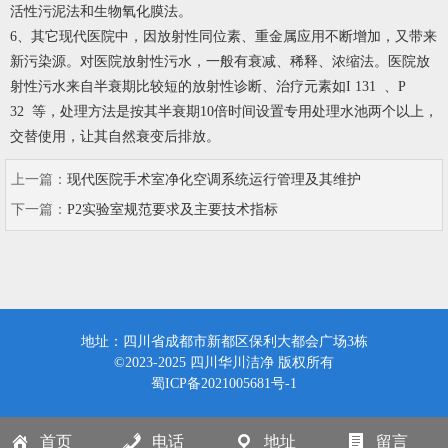
活性污泥法和生物氧化膜法。
6、其它现代医院中，因放射性同位素、重金属应用不断增加，又带来
新污染源。对医院放射性污水，一般有衰减、稀释、浓缩法。医院放
射性污水来自半衰期比较短的放射性诊断、治疗元素如I 131 、P
32 等，处理方法是按其半衰期10倍时间设置专用处理水池两个以上，
交替使用，让其自然衰变后排放。
上一篇：
现代医院手术室净化空调系统运行管理及其维护
下一篇：
P2实验室规范要求及主要技术指标
地址：四川省成都市新都区保利大都会广场3栋
©2023-2025 四川华川洁净 版权所有
蜀ICP备2021005681号-1
首页
电话
地址
留言