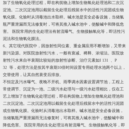
加了生物氧化处理过程，即在构筑物上增加生物氧化处理池和二次沉
淀池。二次沉淀池用以截留生化处理后残留水中的活性污泥团或生物
氧化膜。化验时从消毒池出水取样。碱水池是安全必备设施，当储氯
瓶严重泄漏而无法修复时，可将其推入碱水池中，使酸碱中和降低危
害。 医院常用的生化处理法有射流曝气、生物接触氧化等，即活性污
泥法和生物氧化膜法。
6、其它现代医院中，因放射性同位素、重金属应用不断增加，又带来
新污染源。对医院放射性污水，一般有衰减、稀释、浓缩法。医院放
射性污水来自半衰期比较短的放射性诊断、治疗元素如I 131 、P
32 等，处理方法是按其半衰期10倍时间设置专用处理水池两个以上，
交替使用，让其自然衰变后排放。
不恒定及污水曝气、夜晚不开机、雨季调水因素设置调节池，工程上
常使调节、沉淀为一池。二级污水处理与一级污水处理相比，仅在工
艺上增加了生物氧化处理过程，即在构筑物上增加生物氧化处理池和
二次沉淀池。二次沉淀池用以截留生化处理后残留水中的活性污泥团
或生物氧化膜。化验时从消毒池出水取样。碱水池是安全必备设施，
当储氯瓶严重泄漏而无法修复时，可将其推入碱水池中，使酸碱中和
降低危害。 医院常用的生化处理法有射流曝气、生物接触氧化等，即