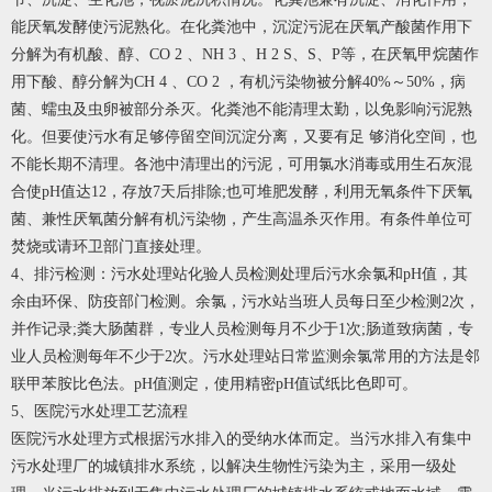
能厌氧发酵使污泥熟化。在化粪池中，沉淀污泥在厌氧产酸菌作用下
分解为有机酸、醇、CO 2 、NH 3 、H 2 S、S、P等，在厌氧甲烷菌作
用下酸、醇分解为CH 4 、CO 2 ，有机污染物被分解40%～50%，病
菌、蠕虫及虫卵被部分杀灭。化粪池不能清理太勤，以免影响污泥熟
化。但要使污水有足够停留空间沉淀分离，又要有足 够消化空间，也
不能长期不清理。各池中清理出的污泥，可用氯水消毒或用生石灰混
合使pH值达12，存放7天后排除;也可堆肥发酵，利用无氧条件下厌氧
菌、兼性厌氧菌分解有机污染物，产生高温杀灭作用。有条件单位可
焚烧或请环卫部门直接处理。
4、排污检测：污水处理站化验人员检测处理后污水余氯和pH值，其
余由环保、防疫部门检测。余氯，污水站当班人员每日至少检测2次，
并作记录;粪大肠菌群，专业人员检测每月不少于1次;肠道致病菌，专
业人员检测每年不少于2次。污水处理站日常监测余氯常用的方法是邻
联甲苯胺比色法。pH值测定，使用精密pH值试纸比色即可。
5、医院污水处理工艺流程
医院污水处理方式根据污水排入的受纳水体而定。当污水排入有集中
污水处理厂的城镇排水系统，以解决生物性污染为主，采用一级处