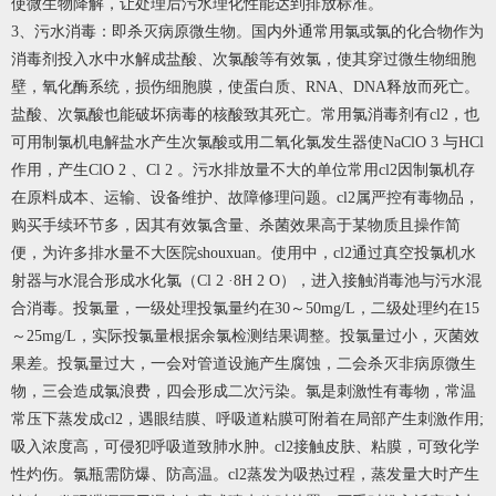
使微生物降解，让处理后污水理化性能达到排放标准。
3、污水消毒：即杀灭病原微生物。国内外通常用氯或氯的化合物作为
消毒剂投入水中水解成盐酸、次氯酸等有效氯，使其穿过微生物细胞
壁，氧化酶系统，损伤细胞膜，使蛋白质、RNA、DNA释放而死亡。
盐酸、次氯酸也能破坏病毒的核酸致其死亡。常用氯消毒剂有cl2，也
可用制氯机电解盐水产生次氯酸或用二氧化氯发生器使NaClO 3 与HCl
作用，产生ClO 2 、Cl 2 。污水排放量不大的单位常用cl2因制氯机存
在原料成本、运输、设备维护、故障修理问题。cl2属严控有毒物品，
购买手续环节多，因其有效氯含量、杀菌效果高于某物质且操作简
便，为许多排水量不大医院shouxuan。使用中，cl2通过真空投氯机水
射器与水混合形成水化氯（Cl 2 ·8H 2 O），进入接触消毒池与污水混
合消毒。投氯量，一级处理投氯量约在30～50mg/L，二级处理约在15
～25mg/L，实际投氯量根据余氯检测结果调整。投氯量过小，灭菌效
果差。投氯量过大，一会对管道设施产生腐蚀，二会杀灭非病原微生
物，三会造成氯浪费，四会形成二次污染。氯是刺激性有毒物，常温
常压下蒸发成cl2，遇眼结膜、呼吸道粘膜可附着在局部产生刺激作用;
吸入浓度高，可侵犯呼吸道致肺水肿。cl2接触皮肤、粘膜，可致化学
性灼伤。氯瓶需防爆、防高温。cl2蒸发为吸热过程，蒸发量大时产生