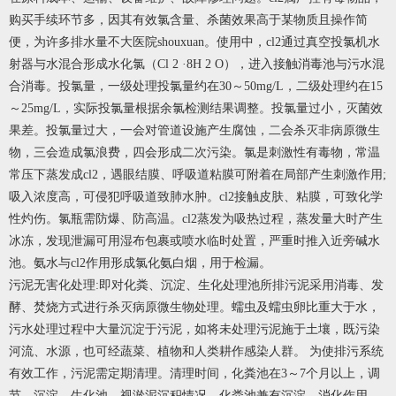
购买手续环节多，因其有效氯含量、杀菌效果高于某物质且操作简
便，为许多排水量不大医院shouxuan。使用中，cl2通过真空投氯机水
射器与水混合形成水化氯（Cl 2 ·8H 2 O），进入接触消毒池与污水混
合消毒。投氯量，一级处理投氯量约在30～50mg/L，二级处理约在15
～25mg/L，实际投氯量根据余氯检测结果调整。投氯量过小，灭菌效
果差。投氯量过大，一会对管道设施产生腐蚀，二会杀灭非病原微生
物，三会造成氯浪费，四会形成二次污染。氯是刺激性有毒物，常温
常压下蒸发成cl2，遇眼结膜、呼吸道粘膜可附着在局部产生刺激作用;
吸入浓度高，可侵犯呼吸道致肺水肿。cl2接触皮肤、粘膜，可致化学
性灼伤。氯瓶需防爆、防高温。cl2蒸发为吸热过程，蒸发量大时产生
冰冻，发现泄漏可用湿布包裹或喷水临时处置，严重时推入近旁碱水
池。氨水与cl2作用形成氯化氨白烟，用于检漏。
污泥无害化处理:即对化粪、沉淀、生化处理池所排污泥采用消毒、发
酵、焚烧方式进行杀灭病原微生物处理。蠕虫及蠕虫卵比重大于水，
污水处理过程中大量沉淀于污泥，如将未处理污泥施于土壤，既污染
河流、水源，也可经蔬菜、植物和人类耕作感染人群。 为使排污系统
有效工作，污泥需定期清理。清理时间，化粪池在3～7个月以上，调
节、沉淀、生化池，视淤泥沉积情况。化粪池兼有沉淀、消化作用，