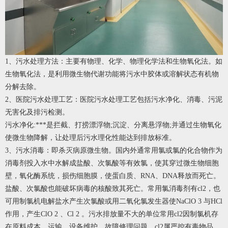
1、污水处理方法：主要有物理、化学、物理化学法和生物氧化法。如
生物氧化法，是利用微生物代谢功能将污水中胶体或溶解状态有机物
分解去除。
2、医院污水处理工艺：医院污水处理工艺包括污水净化、消毒、污泥
无害化及排污检测。
污水净化:***是拦截、打捞漂浮物;沉淀、分离悬浮物;并通过生物氧化
使微生物降解，让处理后污水理化性能达到排放标准。
3、污水消毒：即杀灭病原微生物。国内外通常用氯或氯的化合物作为
消毒剂投入水中水解成盐酸、次氯酸等有效氯，使其穿过微生物细胞
壁，氧化酶系统，损伤细胞膜，使蛋白质、RNA、DNA释放而死亡。
盐酸、次氯酸也能破坏病毒的核酸致其死亡。常用氯消毒剂有cl2，也
可用制氯机电解盐水产生次氯酸或用二氧化氯发生器使NaClO 3 与HCl
作用，产生ClO 2 、Cl 2 。污水排放量不大的单位常用cl2因制氯机存
在原料成本、运输、设备维护、故障修理问题。cl2属严控有毒物品，