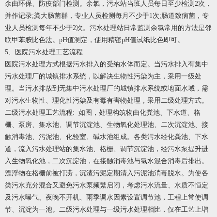
余由环保、防疫部门检测。余氯，污水站当班人员每日至少检测2次，
并作记录;粪大肠菌群，专业人员检测每月不少于1次;肠道致病菌，专
业人员检测每年不少于2次。污水处理站日常监测余氯常用的方法是邻
联甲苯胺比色法。pH值测定，使用精密pH值试纸比色即可。
5、医院污水处理工艺流程
医院污水处理方式根据污水排入的受纳水体而定。当污水排入有集中
污水处理厂的城镇排水系统，以解决生物性污染为主，采用一级处
理。当污水排放到无集中污水处理厂的城镇排水系统或地面水域，需
对污水生物性、理化性污染及有毒有害物处理，采用二级处理方式。
二级污水处理工艺流程: 如图，处理构筑物由化粪池、下水道、格
栅、泵房、集水池、调节沉淀池、生物氧化处理池、二次沉淀池、接
触消毒池、污泥池、化验室、碱水池组成。各类污水经化粪池、下水
道，流入污水处理站的集水池、格栅、调节沉淀池，经污水泵提升进
入生物氧化池，二次沉淀池，在接触消毒池与氯水混合消毒后排出。
漂浮物在格栅前被打涝，沉渣污泥定期清入污泥池消毒脱水。为使各
类污水充分混合又避免污水泵频繁启闭，考虑污水流量、水质不恒定
及污水曝气、夜晚不开机、雨季调水因素设置调节池，工程上常使调
节、沉淀为一池。二级污水处理与一级污水处理相比，仅在工艺上增