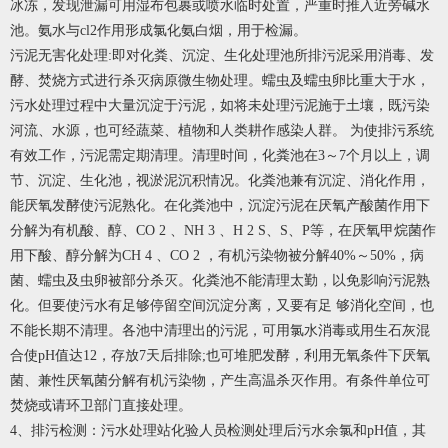
冰冻，发现泄漏可用湿布包裹或喷水临时处置，严重时推入近旁碱水
池。氨水与cl2作用形成氯化氨白烟，用于检漏。
污泥无害化处理:即对化粪、沉淀、生化处理池所排污泥采用消毒、发
酵、焚烧方式进行杀灭病原微生物处理。蠕虫及蠕虫卵比重大于水，
污水处理过程中大量沉淀于污泥，如将未处理污泥施于土壤，既污染
河流、水源，也可经蔬菜、植物和人类耕作感染人群。 为使排污系统
有效工作，污泥需定期清理。清理时间，化粪池在3～7个月以上，调
节、沉淀、生化池，视淤泥沉积情况。化粪池兼有沉淀、消化作用，
能厌氧发酵使污泥熟化。在化粪池中，沉淀污泥在厌氧产酸菌作用下
分解为有机酸、醇、CO 2 、NH 3 、H 2 S、S、P等，在厌氧甲烷菌作
用下酸、醇分解为CH 4 、CO 2 ，有机污染物被分解40%～50%，病
菌、蠕虫及虫卵被部分杀灭。化粪池不能清理太勤，以免影响污泥熟
化。但要使污水有足够停留空间沉淀分离，又要有足 够消化空间，也
不能长期不清理。各池中清理出的污泥，可用氯水消毒或用生石灰混
合使pH值达12，存放7天后排除;也可堆肥发酵，利用无氧条件下厌氧
菌、兼性厌氧菌分解有机污染物，产生高温杀灭作用。有条件单位可
焚烧或请环卫部门直接处理。
4、排污检测：污水处理站化验人员检测处理后污水余氯和pH值，其