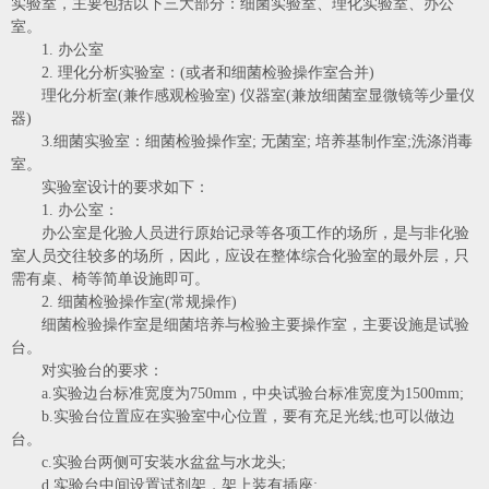
实验室，主要包括以下三大部分：细菌实验室、理化实验室、办公
室。
1. 办公室
2. 理化分析实验室：(或者和细菌检验操作室合并)
理化分析室(兼作感观检验室) 仪器室(兼放细菌室显微镜等少量仪
器)
3.细菌实验室：细菌检验操作室; 无菌室; 培养基制作室;洗涤消毒
室。
实验室设计的要求如下：
1. 办公室：
办公室是化验人员进行原始记录等各项工作的场所，是与非化验
室人员交往较多的场所，因此，应设在整体综合化验室的最外层，只
需有桌、椅等简单设施即可。
2. 细菌检验操作室(常规操作)
细菌检验操作室是细菌培养与检验主要操作室，主要设施是试验
台。
对实验台的要求：
a.实验边台标准宽度为750mm，中央试验台标准宽度为1500mm;
b.实验台位置应在实验室中心位置，要有充足光线;也可以做边
台。
c.实验台两侧可安装水盆盆与水龙头;
d.实验台中间设置试剂架，架上装有插座;