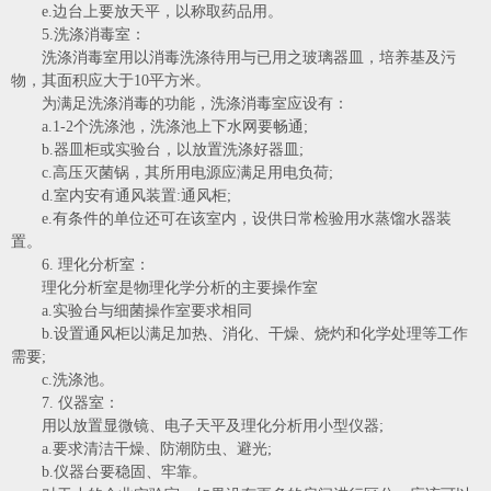
e.边台上要放天平，以称取药品用。
5.洗涤消毒室：
洗涤消毒室用以消毒洗涤待用与已用之玻璃器皿，培养基及污
物，其面积应大于10平方米。
为满足洗涤消毒的功能，洗涤消毒室应设有：
a.1-2个洗涤池，洗涤池上下水网要畅通;
b.器皿柜或实验台，以放置洗涤好器皿;
c.高压灭菌锅，其所用电源应满足用电负荷;
d.室内安有通风装置:通风柜;
e.有条件的单位还可在该室内，设供日常检验用水蒸馏水器装
置。
6. 理化分析室：
理化分析室是物理化学分析的主要操作室
a.实验台与细菌操作室要求相同
b.设置通风柜以满足加热、消化、干燥、烧灼和化学处理等工作
需要;
c.洗涤池。
7. 仪器室：
用以放置显微镜、电子天平及理化分析用小型仪器;
a.要求清洁干燥、防潮防虫、避光;
b.仪器台要稳固、牢靠。