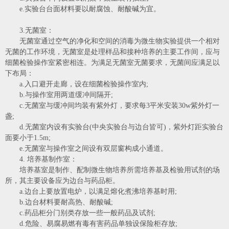
e.实验台台面材料要以耐腐蚀、耐酸碱为宜。
3.无菌室：
无菌室通过空气的净化和空间的消毒为微生物实验提供一个相对
无菌的工作环境，无菌室是处理样品和接种培养的主要工作间，应与
细菌检验操作室紧密相连。为满足无菌室无菌要求，无菌间应满足以
下布局：
a.入口避开走廊，设在细菌检验操作室内;
b.与操作室用两道缓冲间隔开;
c.无菌室与缓冲间均装有紫外灯，要求每3平米安装30w紫外灯一
盏;
d.无菌室内设有实验台(中央实验台与边台皆可)，紫外灯距实验台
面要小于1.5m;
e.无菌室与操作室之间设有双层窗构成小通道。
4. 培养基制作室：
培养基室是制作、配制微生物培养所需培养基及检验用试剂的场
所，其主要设备应为边台与药品柜。
a.边台上要放置电炉，以满足熔化煮沸培养基时用;
b.边台材料要耐高热、耐酸碱;
c.药品柜分门别类存放一些一般药品及试剂;
d.危险、易腐易燃有毒有害药品单独设保险柜存放;