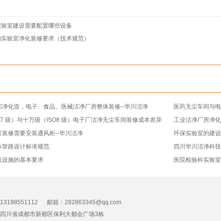
实验室建设需要配置哪些设备
物实验室净化装修要求（技术规范）
间净化造，电子、食品、医械洁净厂房整体装修--华川洁净
医药无尘车间与电
O7 级）与十万级（ISO8 级）电子厂洁净无尘车间装修成本差异
工业洁净厂房净化
装修需要安装通风柜--华川洁净
环保实验室的建
体管路设计标准规范
四川华川洁净科
筑设施的基本要求
医院检验科实验室
3198551112 邮箱：282863345@qq.com
四川省成都市新都区保利大都会广场3栋