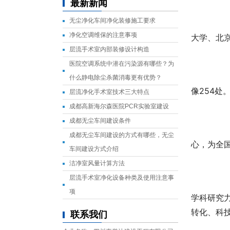
最新新闻
无尘净化车间净化装修施工要求
净化空调维保的注意事项
大学、北
层流手术室内部装修设计构造
医院空调系统中潜在污染源有哪些？为
		山西文化遗存众多，是全国闻名的文物大省。第三次全国文物普查数据显示，山西现有石窟寺244处，
什么静电除尘杀菌消毒更有优势？
像254处
层流净化手术室技术三大特点
成都高新海尔森医院PCR实验室建设
成都无尘车间建设条件
		实验室计划投资1亿元(人民币，下同)用于科研研究和基础设施建设，其中投资2300万元建成云冈先进
成都无尘车间建设的方式有哪些，无尘
心，为全
车间建设方式介绍
洁净室风量计算方法
层流手术室净化设备种类及使用注意事
		石窟寺保护与传承山西省重点实验室的建设是推动”云冈学”建设的重要平台，实验室依托云冈研究院，
项
学科研究
转化、科技
联系我们