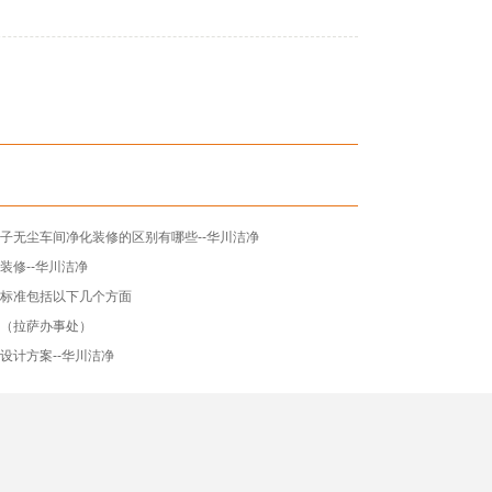
子无尘车间净化装修的区别有哪些--华川洁净
装修--华川洁净
设标准包括以下几个方面
技（拉萨办事处）
设计方案--华川洁净