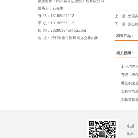
企业名称：四川嘉誉达建设工程有限公司
联系人：石先生
电 话：13198551112
上一篇:
土壤
手 机：13198551112
下一篇:
微生
邮 箱：282863345@qq.com
相关产品：
地 址：成都市金牛区凤凰立交桥内侧
相关新闻：
工业洁净
万级（IS
哪些实验室
实验室气
实验室建
电话：1
地址：