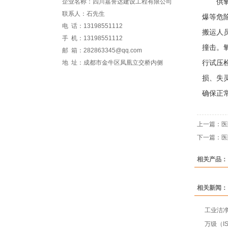
企业名称：四川嘉誉达建设工程有限公司
供氧站
联系人：石先生
爆等危
电 话：13198551112
搬运人
手 机：13198551112
撞击。
邮 箱：282863345@qq.com
地 址：成都市金牛区凤凰立交桥内侧
行试压
损、失
确保正
上一篇：
医
下一篇：
医
相关产品：
相关新闻：
工业洁净
万级（I