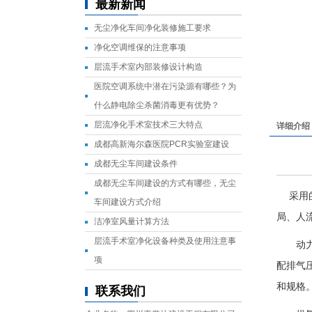
最新新闻
无尘净化车间净化装修施工要求
净化空调维保的注意事项
层流手术室内部装修设计构造
医院空调系统中潜在污染源有哪些？为
什么静电除尘杀菌消毒更有优势？
层流净化手术室技术三大特点
详细介绍
成都高新海尔森医院PCR实验室建设
成都无尘车间建设条件
成都无尘车间建设的方式有哪些，无尘
采用的
车间建设方式介绍
局、人
洁净室风量计算方法
层流手术室净化设备种类及使用注意事
动力压
项
配排气
和规格
联系我们