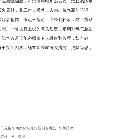
位接触油脂，严禁使用电加热器具。禁止易燃易
灭火器材，非工作人员禁止入内。氧气瓶的管理、
带好氧瓶帽，搬运气瓶时，应轻装轻放，防止震动
动用。严格执行上级的有关规定，定期对氧气瓶进
、氧气管道设施必须由专人维修和管理，如有破
有不安全因素，须立即采取有效措施，消除隐患，
子无尘车间净化装修的区别有哪些--华川洁净
装修--华川洁净