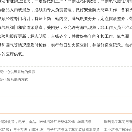
附近禁止烟火，一定要做到三严：严禁在站内吸烟，严禁氧气瓶任何部
险物品入内或混放，必须由专人负责管理，做好安全防火防爆工作，备有
员须经过专门培训，持证上岗，站内空、满气瓶要分开，定点摆放整齐，
氧气瓶阀门和管道须勤查，关闭好，不允许有漏气现象，非工作人员不准
检验和报废更新，标志明显，台账齐全，并做好每年的年检工作。氧气瓶
灵和漏气等情况应及时检修，实行每日防火巡查制，并做好巡查记录。如
常的医疗供氧。
院中心供氧系统的保养
院供氧系统的方式
间净化造，电子、食品、医械洁净厂房整体装修--华川洁净
医药无尘车间与电
SO7 级）与十万级（ISO8 级）电子厂洁净无尘车间装修成本差异
工业洁净厂房净化