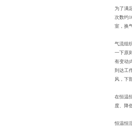
为了满足
次数约1
室，换气
气流组织
一下原则
有变动
到达工作
风，下
在恒温
度、降
恒温恒