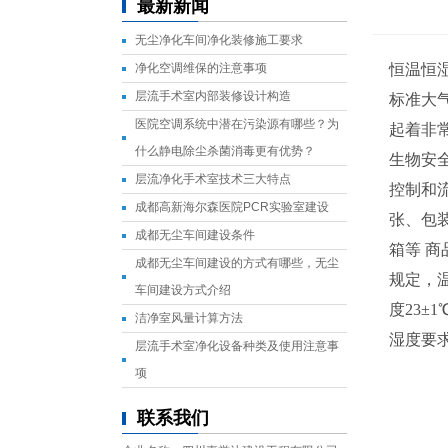
最新新闻
无尘净化车间净化装修施工要求
净化空调维保的注意事项
恒温恒湿
层流手术室内部装修设计构造
标准大
医院空调系统中潜在污染源有哪些？为
起着非
什么静电除尘杀菌消毒更有优势？
生物安全
层流净化手术室技术三大特点
控制和流
成都高新海尔森医院PCR实验室建设
张、包
成都无尘车间建设条件
箱等 商
成都无尘车间建设的方式有哪些，无尘
规定，温
车间建设方式介绍
度23±
洁净室风量计算方法
湿度要求
层流手术室净化设备种类及使用注意事
项
联系我们