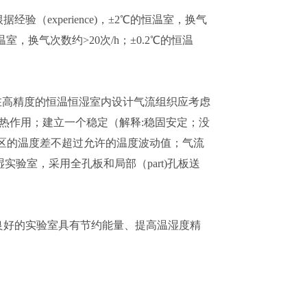
experience)，±2℃的恒温室，换气
温室，换气次数约>20次/h；±0.2℃的恒温
一，在高精度的恒温恒湿室内设计气流组织应考虑
或加热作用；建立一个稳定（解释:稳固安定；没
区的温度差不超过允许的温度波动值；气流
湿实验室，采用全孔板和局部（part)孔板送
良好的实验室具有节约能量、提高温湿度精