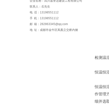
企业名称：四川嘉誉达建设工程有限公司
联系人：石先生
电 话：13198551112
手 机：13198551112
邮 箱：282863345@qq.com
地 址：成都市金牛区凤凰立交桥内侧
检测温
恒温恒
恒温恒湿
作管理
细并选