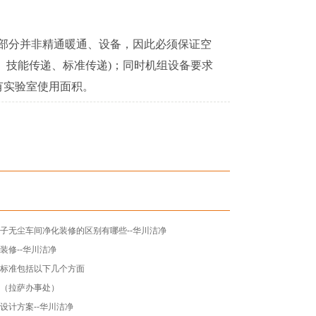
很大一部分并非精通暖通、设备，因此必须保证空
、技能传递、标准传递)；同时机组设备要求
有实验室使用面积。
子无尘车间净化装修的区别有哪些--华川洁净
装修--华川洁净
设标准包括以下几个方面
技（拉萨办事处）
设计方案--华川洁净