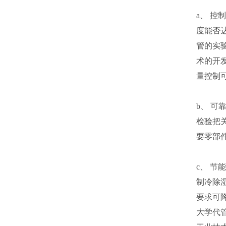
a、 控
度能否
管的实
术的开
量控制
b、 可靠
检验把
要零部
c、 节
制冷除
要求可降
大学代