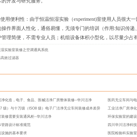
术的开发与研究服务。
作使用便利性：由于恒温恒湿实验（experiment)室使用人员
的操作界面人性化，通俗易懂，无须专门的培训（作用:知识传递
护管理简便，不需专业人员；机组设备体积小型化，以尽量少占
恒湿实验室装修之空调通风系统
选高效过滤器
间净化造，电子、食品、医械洁净厂房整体装修--华川洁净
医药无尘车间与电
O7 级）与十万级（ISO8 级）电子厂洁净无尘车间装修成本差异
工业洁净厂房净化
装修需要安装通风柜--华川洁净
环保实验室的建
体管路设计标准规范
四川华川洁净科
筑设施的基本要求
医院检验科实验室