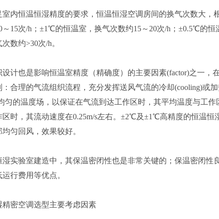
室内恒温恒湿精度的要求，恒温恒湿空调房间的换气次数大，根据经验（
0～15次/h；±1℃的恒温室，换气次数约15～20次/h；±0.5℃的恒
次数约>30次/h。
设计也是影响恒温室精度（精确度）的主要因素(factor)之
：合理的气流组织流程，充分发挥送风气流的冷却(cooling)
)均匀的温度场，以保证在气流到达工作区时，其平均温度与工作
区时，其流动速度在0.25m/s左右。±2℃及±1℃高精度的恒温恒
部均匀回风，效果较好。
恒湿实验室建造中，其保温密闭性也是非常关键的；保温密闭性
低运行费用等优点。
湿精密空调选型主要考虑因素