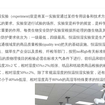
实验（experiment)室是将某一实验室通过某些专用设备和技
气的要求。实验室进行试验的场所。实验室是科学的摇篮，是科
常重要的作用。每类生物安全防护实验室根据所处理的微生物及
防护要求依次为：一级最低，四级最高。恒温恒湿实验室是生产(Produ
通领域里的商品质量检验(quality test)把关的基础设施。
装、烟草生产企业以及质检、纤检等部门，按照iso和gb有关标
品的质物理项目的检验必需在标准大气条件下进行。纺织品和纺织原料检
度20±2 ℃，相对湿度65%±2%;纸张、纸品和纸箱类商品检验的标准
1℃，相对湿度50%±2%。除了常规温湿度的恒温恒湿实验室，还有其
小于40%rh低湿、相对湿度高于80%rh的高湿等特殊要求的恒