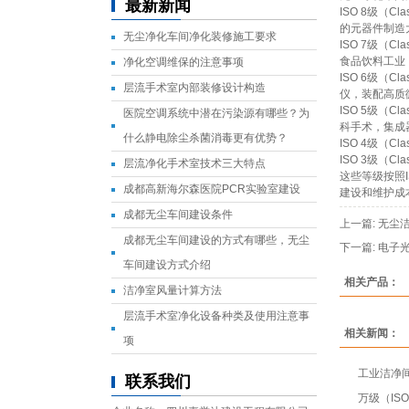
最新新闻
ISO 8级（
的元器件制造
无尘净化车间净化装修施工要求
ISO 7级（
食品饮料工业
净化空调维保的注意事项
ISO 6级（
层流手术室内部装修设计构造
仪，装配高质
ISO 5级（
医院空调系统中潜在污染源有哪些？为
科手术，集成
什么静电除尘杀菌消毒更有优势？
ISO 4级（
ISO 3级（
层流净化手术室技术三大特点
这些等级按照
成都高新海尔森医院PCR实验室建设
建设和维护成
成都无尘车间建设条件
上一篇:
无尘洁
成都无尘车间建设的方式有哪些，无尘
下一篇:
电子
车间建设方式介绍
相关产品：
洁净室风量计算方法
层流手术室净化设备种类及使用注意事
相关新闻：
项
工业洁净
联系我们
万级（IS