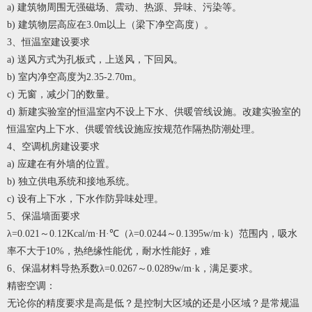
a) 建筑物周围无强磁场、震动、热源、异味、污染等。
b) 建筑物层高应在3.0m以上（梁下净空高度）。
3、恒温室建设要求
a) 送风方式为孔板式，上送风，下回风。
b) 室内净空高度为2.35-2.70m。
c) 无窗，减少门的数量。
d) 新建实验室的恒温室内不设上下水、供暖管线设施。改建实验室的
恒温室内上下水、供暖管线设施应按规范作隔热防潮处理。
4、空调机房建设要求
a) 应建在有外墙的位置。
b) 独立供电系统和接地系统。
c) 设有上下水，下水作防异味处理。
5、保温墙面要求
λ=0.021～0.12Kcal/m·H·℃（λ=0.0244～0.1395w/m·k）范围内，吸水
率不大于10%，热绝缘性能优，耐水性能好，难
6、保温材料导热系数λ=0.0267～0.0289w/m·k，满足要求。
精密空调：
无论你的精度要求是高是低？是控制大区域的还是小区域？是常规温