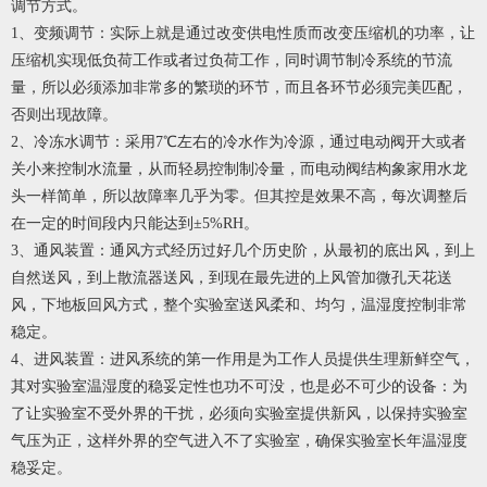
调节方式。
1、变频调节：实际上就是通过改变供电性质而改变压缩机的功率，让
压缩机实现低负荷工作或者过负荷工作，同时调节制冷系统的节流
量，所以必须添加非常多的繁琐的环节，而且各环节必须完美匹配，
否则出现故障。
2、冷冻水调节：采用7℃左右的冷水作为冷源，通过电动阀开大或者
关小来控制水流量，从而轻易控制制冷量，而电动阀结构象家用水龙
头一样简单，所以故障率几乎为零。但其控是效果不高，每次调整后
在一定的时间段内只能达到±5%RH。
3、通风装置：通风方式经历过好几个历史阶，从最初的底出风，到上
自然送风，到上散流器送风，到现在最先进的上风管加微孔天花送
风，下地板回风方式，整个实验室送风柔和、均匀，温湿度控制非常
稳定。
4、进风装置：进风系统的第一作用是为工作人员提供生理新鲜空气，
其对实验室温湿度的稳妥定性也功不可没，也是必不可少的设备：为
了让实验室不受外界的干扰，必须向实验室提供新风，以保持实验室
气压为正，这样外界的空气进入不了实验室，确保实验室长年温湿度
稳妥定。