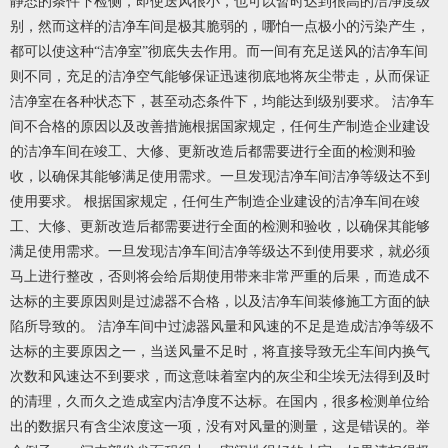
静态的条件下检侧，即使送风很小，也可以暂时达到很高的洁净度级
别，然而这样的洁净车间是极其脆弱的，哪怕一点极小的污染产生，
都可以使这种“洁净室”彻底失去作用。而一间有充足送风的洁净车间
则不同，充足的洁净空气能够保证迅速彻底地将灰尘带走，从而保证
洁净室在各种状态下，甚至动态条件下，均能达到级别要求。 洁净车
间不合格的原因以及改善措施根据国家规定，任何生产制造企业建设
的洁净车间在竣工、大修、更新改造后都需要进行全面的检测和验
收，以确保其能够满足使用需求。一旦发现洁净车间洁净等级达不到
使用要求。 根据国家规定，任何生产制造企业建设的洁净车间在竣
工、大修、更新改造后都需要进行全面的检测和验收，以确保其能够
满足使用需求。一旦发现洁净车间洁净等级达不到使用要求，就必须
马上进行整改，否则将会给后期使用带来非常严重的后果，而造成不
达标的主要原因则是过滤器不合格，以及洁净车间装修施工方面的缺
陷所导致的。 洁净车间中过滤器风量和风速的不足是造成洁净等级不
达标的主要原因之一，当送风量不足时，将直接导致无尘车间内换气
次数和风速达不到要求，而这意味着室内的灰尘和尘埃无法得到及时
的清理，久而久之造成室内洁净度不达标。在国内，很多检测单位给
出的数据只有含尘浓度这一项，没有对风量的测量，这是错误的。举