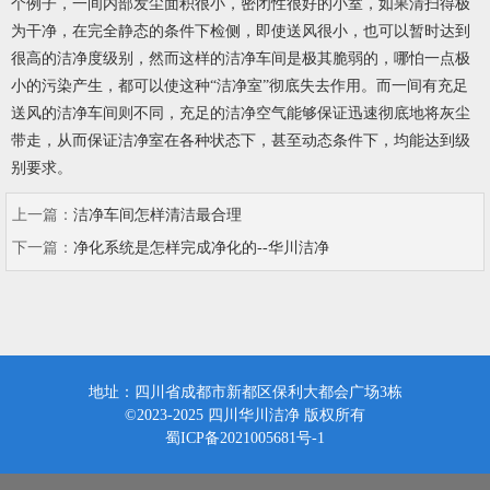
个例子，一间内部发尘面积很小，密闭性很好的小室，如果清扫得极
为干净，在完全静态的条件下检侧，即使送风很小，也可以暂时达到
很高的洁净度级别，然而这样的洁净车间是极其脆弱的，哪怕一点极
小的污染产生，都可以使这种“洁净室”彻底失去作用。而一间有充足
送风的洁净车间则不同，充足的洁净空气能够保证迅速彻底地将灰尘
带走，从而保证洁净室在各种状态下，甚至动态条件下，均能达到级
别要求。
上一篇：
洁净车间怎样清洁最合理
下一篇：
净化系统是怎样完成净化的--华川洁净
地址：四川省成都市新都区保利大都会广场3栋
©2023-2025 四川华川洁净 版权所有
蜀ICP备2021005681号-1