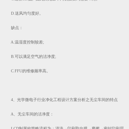
D.送风均匀度好。
缺点：
A.温湿度控制较差;
B.可以满足空气的洁净度;
C.FFU的维修频率高。
4、光学微电子行业净化工程设计方案分析之无尘车间的特点
A、无尘车间的洁净度：
LCD制屏的简略流程为：清洗→印刷取向膜→磨擦→密封印刷层