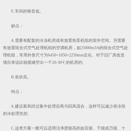
E.车间的噪音低。
缺点
：
A.需要有配套的冷冻机房或有放置热泵机组的室外空间。另需要
有放置组合式空气处理机组的空调机房，如25000m3/h的组合式空气处
理机组，常用外形尺寸为6450×1850×2250mm左右。对于旧厂房改造
项目来说比较困难空出一个20-30┫的机房的;
B.造价高。
特点：
A.建议新风经过集中处理后再与回风混合，这样可以减少表冷段
的冷处理负担;
C.这类方案一般可以适用洁净度较高的如百级、千级或万级、十