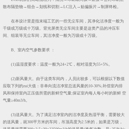
散布隔垫物→组合→划线和切割→LC注入→贴偏振片→制屏终检。
在本设计里是指末端工艺的一些无尘车间，其净化洁净度一般为
千级或万级或十万级。背光屏类无尘车间主要是这类产品的冲压车
间、组装等无尘车间，其洁净度一般为万级或十万级。
B、室内空气参数要求 ：
(1)温湿度要求：温度一般为24+2℃，相对湿度为55+5%。
(2)新风量大。由于这类车间内，人员比较多，可以根据以下数值
应取下列的zui大值：非单向流洁净室总送风量的10-30%;补偿室内排
风和保持室内正压值所需的新鲜空气量;保证室内每人每小时的新鲜 空
气量≥40m3/h。
(3)送风量大。为了满足洁净室内的洁净度及热湿平衡，需要较大
的送风量，就300平方米的车间，吊顶高度为2.5米的，如果是万级，