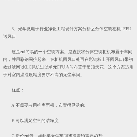
3、光学微电子行业净化工程设计方案分析之分体空调柜机+FFU
送风口
这是zui简易的一个空调方案。是直接将分体空调柜机布置于车间
内，并用彩钢围护起来，在柜机回风口处再在彩钢板上开回风口(带初
效过滤网);KLC风机过滤单元FFU均匀布置于吊顶天花。这个方案适用
于对室内温湿度精度要求不高的无尘车间。
优点：
A.不需要占用机房面积，布置很灵活的;
B.可以满足空气的洁净度;
C.造价zui低。如此类无尘车间初投资约需要40万;