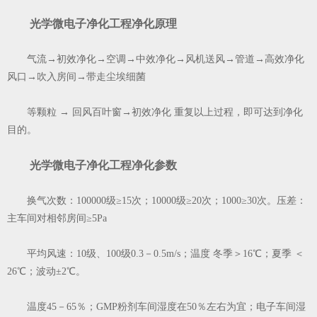
光学微电子净化工程净化原理
气流→初效净化→空调→中效净化→风机送风→管道→高效净化
风口→吹入房间→带走尘埃细菌
等颗粒 → 回风百叶窗→初效净化 重复以上过程，即可达到净化
目的。
光学微电子净化工程净化参数
换气次数：100000级≥15次；10000级≥20次；1000≥30次。压差：
主车间对相邻房间≥5Pa
平均风速：10级、100级0.3－0.5m/s；温度 冬季＞16℃；夏季 ＜
26℃；波动±2℃。
温度45－65％；GMP粉剂车间湿度在50％左右为宜；电子车间湿