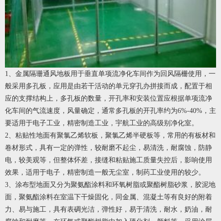
1、金属隔珊通风地板用于垂直单项流净化车间作为回风隔栅使用，一
般采用多孔板，应用是由若干活动的单元穿孔办拼接而成，配置于相
应的支撑结构上，多孔板的数量，开孔率和安装位置应根据单项流净
化车间的气流速度，风量确定，通常多孔板的开孔率约为6%-40%，主
要适用于电子工业，精密制造工业，宇航工业的高级别净化室。
2、粘贴性地面有聚氯乙烯软板，聚氯乙烯半硬板等，常用的有板材和
卷材形式，具有一定的弹性，较耐磨不起尘，易清洗，耐腐蚀，防静
电，较美观等，但整体怀差，接缝和粘贴施工质量失控后，影响使用
效果，适用于电子，精密制造一般无尘室，制药工业使用的较少。
3、涂布型地面又分为聚氨酯涂料和环氧树脂或聚酯树脂砂浆，胶泥地
面，聚氨酯涂料在室温下干燥固化，同金属、混凝土等有良好的附着
力、易与施工，具有表碉光洁，弹性好，易于清洗，耐水，奶油，耐