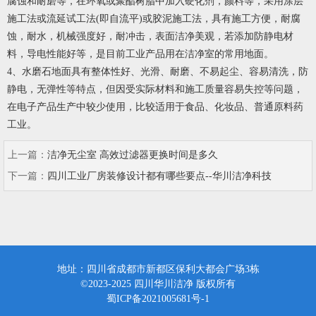
腐蚀和耐磨等，在环氧或聚酯树脂中加入硬化剂，颜料等，采用涂层
施工法或流延试工法(即自流平)或胶泥施工法，具有施工方便，耐腐
蚀，耐水，机械强度好，耐冲击，表面洁净美观，若添加防静电材
料，导电性能好等，是目前工业产品用在洁净室的常用地面。
4、水磨石地面具有整体性好、光滑、耐磨、不易起尘、容易清洗，防
静电，无弹性等特点，但因受实际材料和施工质量容易失控等问题，
在电子产品生产中较少使用，比较适用于食品、化妆品、普通原料药
工业。
上一篇：
洁净无尘室 高效过滤器更换时间是多久
下一篇：
四川工业厂房装修设计都有哪些要点--华川洁净科技
地址：四川省成都市新都区保利大都会广场3栋
©2023-2025 四川华川洁净 版权所有
蜀ICP备2021005681号-1