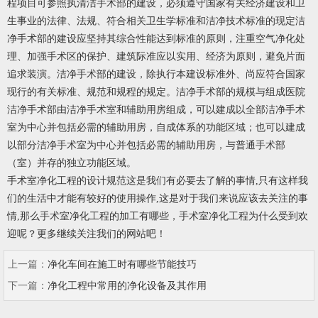
程项目可参照执清洁手术部的建设，必须遵守国家有关经济建设和卫
生事业的法律、法规、符合相关卫生学标准和洁净技术标准的现定洁
净手术部的建设应坚持其综合性能达到标准的原则，注重空气净化处
理、加强手术区的保护、建筑际准应以实用、经济为原则，避免片面
追求装演。洁净手术部的建设，除执行本建设标准外、尚应符合国家
现行的有关标准、规范和规程的规定。洁净手术部的规模与组成医院
洁净手术部由洁净手术室和辅助用房组成，可以建成以全部洁净手术
室为中心并包括必需的辅助用房，自成体系的功能区域；也可以建成
以部分洁净手术室为中心并包括必需的辅助用房，与普通手术部
（室）并存的独立功能区域。
手术室净化工程的设计规范这是我们有必要去了解的事情
,
只有这样我
们的生活中才能有较好的使用操作
,
这是对于我们来说应该去关注的事
情
,
那么手术室净化工程的加工有哪些，手术室净化工程为什么受到欢
迎呢？更多继续关注我们的网站吧！
上一篇：
净化车间在施工时有哪些节能技巧
下一篇：
净化工程中常用的净化设备及其作用