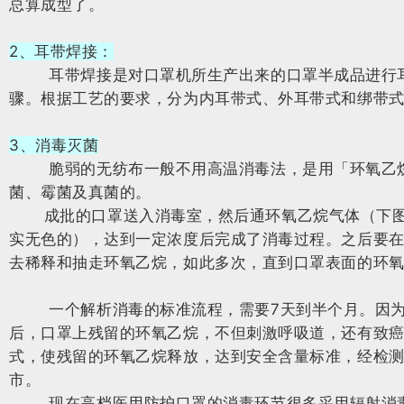
总算成型了。
2、耳带焊接：
耳带焊接是对口罩机所生产出来的口罩半成品进行耳
骤。根据工艺的要求，分为内耳带式、外耳带式和绑带
3、消毒灭菌
脆弱的无纺布一般不用高温消毒法，是用「环氧乙烷
菌、霉菌及真菌的。
成批的口罩送入消毒室，然后通环氧乙烷气体（下图
实无色的），达到一定浓度后完成了消毒过程。之后要
去稀释和抽走环氧乙烷，如此多次，直到口罩表面的环
一个解析消毒的标准流程，需要7天到半个月。因为
后，口罩上残留的环氧乙烷，不但刺激呼吸道，还有致
式，使残留的环氧乙烷释放，达到安全含量标准，经检
市。
现在高档医用防护口罩的消毒环节很多采用辐射消毒