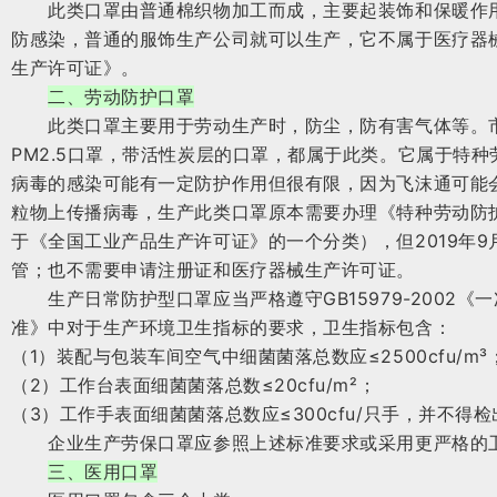
此类口罩由普通棉织物加工而成，主要起装饰和保暖作用
防感染，普通的服饰生产公司就可以生产，它不属于医疗器
生产许可证》。
二、劳动防护口罩
此类口罩主要用于劳动生产时，防尘，防有害气体等。市
PM2.5口罩，带活性炭层的口罩，都属于此类。它属于特
病毒的感染可能有一定防护作用但很有限，因为飞沫通可能
粒物上传播病毒，生产此类口罩原本需要办理《特种劳动防
于《全国工业产品生产许可证》的一个分类），但2019年
管；也不需要申请注册证和医疗器械生产许可证。
生产日常防护型口罩应当严格遵守GB15979-2002《
准》中对于生产环境卫生指标的要求，卫生指标包含：
（1）装配与包装车间空气中细菌菌落总数应≤2500cfu/m³
（2）工作台表面细菌菌落总数≤20cfu/m²；
（3）工作手表面细菌菌落总数应≤300cfu/只手，并不得
企业生产劳保口罩应参照上述标准要求或采用更严格的卫
三、医用口罩