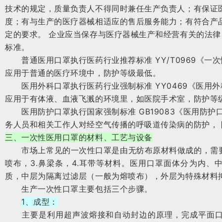
技术的规定，质量负责人不得同时兼任生产负责人；有保证
度；有与生产的医疗器械相适应的售后服务能力；有符合产
定的要求。 企业应当保存与医疗器械生产和经营有关的法
标准。
普通医用口罩执行医药行业推荐标准 YY/T0969《一
应用于普通的医疗环境中，防护等级最低。
医用外科口罩执行医药行业强制标准 YY0469《医用
应用于有体液、血液飞溅的环境里，如医院手术室，防护等
医用防护口罩执行国家强制标准 GB19083《医用防护
务人员和相关工作人对经空气传播的呼吸道传染病的防护， 
三、一次性医用口罩的材料、工艺与设备
市场上常见的一次性口罩是由无纺布原材料做成的，需要用到
喷布，3.鼻梁条，4.耳带等材料。医用口罩面体分为内、
质，中层为隔离过滤层（一般为熔喷布），外层为特殊材料
生产一次性口罩主要包括三个步骤。
1、成型：
主要是利用超声波熔接和自动封边的原理，完成平面口