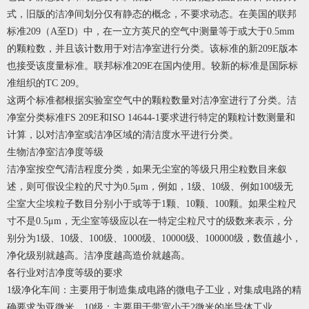
式，旧版的洁净间划分仅有静态的概念，不要求动态。在美国的联邦
标准209（A至D）中，在一立方英尺的空气中测量等于或大于0.5mm
的颗粒数，并且该计数用于对洁净室进行分类。该标准的新209E版本
也接受该度量标准。联邦标准209E在国内使用。较新的标准是国际标
准组织的TC 209。
这两个标准都根据实验室空气中的颗粒数量对洁净室进行了分类。洁
净室分类标准FS 209E和ISO 14644-1要求进行特定的颗粒计数测量和
计算，以对洁净室或洁净区域的清洁度水平进行分类。
生物洁净室洁净度等级
洁净室按空气清洁程度分类，如果无尘室的等级只用尘粒数目来叙
述，则可假设尘粒的尺寸为0.5μm，例如，1级、10级、例如100级无
尘室大尘埃粒子数目分别小于或等于1颗、10颗、100颗。如果尘粒尺
寸不是0.5μm，无尘室等级应以在一特定尘粒尺寸的级数来表示，分
别分为1级、10级、100级、1000级、10000级、100000级，数值越小，
净化级别就越高。洁净度越高造价就越高。
各行业对洁净度等级的要求
1级净化车间：主要用于制造集成电路的微电子工业，对集成电路的精
确要求为亚微米。10级：主要用于带宽小于2微米的半导体工业。