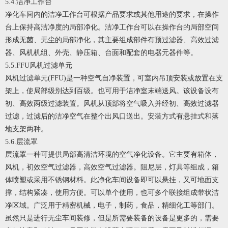
5.4.洁净工作台
净化车间内的洁净工作台可根据产品要求或其他用途的要求，在操作
台上保持高洁净度的局部净化。洁净工作台可以在操作台的局部空间
形成无菌、无尘的局部净化，其主要组成部件有预过滤器、高效过滤
器、风机机组、外壳、静压箱、台面和配套的电器元器件等。
5.5.FFU风机过滤单元
风机过滤单元(FFU)是一种空气自净装置，可室内吊顶安装或放置在支
架上，使局部级别达到百级。也可用于洁净室末端送风。该设备设有
初、高效两级过滤装置。风机从顶部将空气吸入并经初、高效过滤器
过滤，过滤后的洁净空气在整个出风口送出。安装方式有悬挂式和落
地支架两种。
5.6.层流罩
层流罩一种可提供局部高清洁环境的空气净化设备。它主要有箱体，
风机，初效空气过滤器，高效空气过滤器。阻尼层，灯具等组成，箱
体喷塑或采用不锈钢材料。此净化车间设备即可以悬挂，又可地面支
撑，结构紧凑，使用方便。可以单个使用，也可多个联接组成带状洁
净区域。广泛用于精密机械，电子，制药，食品，精细化工等部门。
虽然只是进行无尘车间装修，但是所需要装备的设备是更多的，需要