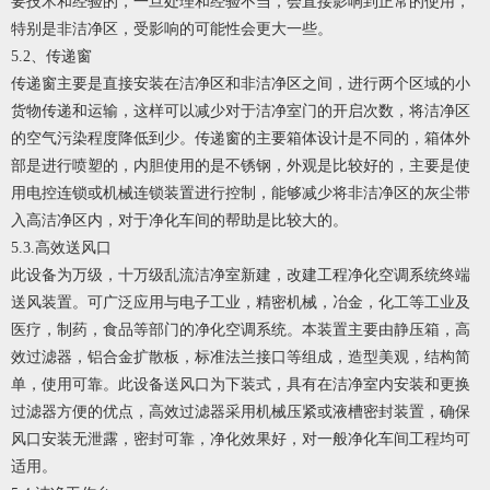
要技术和经验的，一旦处理和经验不当，会直接影响到正常的使用，
特别是非洁净区，受影响的可能性会更大一些。
5.2、传递窗
传递窗主要是直接安装在洁净区和非洁净区之间，进行两个区域的小
货物传递和运输，这样可以减少对于洁净室门的开启次数，将洁净区
的空气污染程度降低到少。传递窗的主要箱体设计是不同的，箱体外
部是进行喷塑的，内胆使用的是不锈钢，外观是比较好的，主要是使
用电控连锁或机械连锁装置进行控制，能够减少将非洁净区的灰尘带
入高洁净区内，对于净化车间的帮助是比较大的。
5.3.高效送风口
此设备为万级，十万级乱流洁净室新建，改建工程净化空调系统终端
送风装置。可广泛应用与电子工业，精密机械，冶金，化工等工业及
医疗，制药，食品等部门的净化空调系统。本装置主要由静压箱，高
效过滤器，铝合金扩散板，标准法兰接口等组成，造型美观，结构简
单，使用可靠。此设备送风口为下装式，具有在洁净室内安装和更换
过滤器方便的优点，高效过滤器采用机械压紧或液槽密封装置，确保
风口安装无泄露，密封可靠，净化效果好，对一般净化车间工程均可
适用。