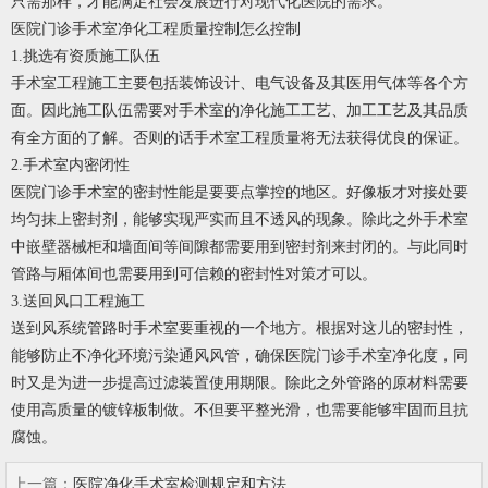
只需那样，才能满足社会发展进行对现代化医院的需求。
医院门诊手术室净化工程质量控制怎么控制
1.挑选有资质施工队伍
手术室工程施工主要包括装饰设计、电气设备及其医用气体等各个方
面。因此施工队伍需要对手术室的净化施工工艺、加工工艺及其品质
有全方面的了解。否则的话手术室工程质量将无法获得优良的保证。
2.手术室内密闭性
医院门诊手术室的密封性能是要要点掌控的地区。好像板才对接处要
均匀抹上密封剂，能够实现严实而且不透风的现象。除此之外手术室
中嵌壁器械柜和墙面间等间隙都需要用到密封剂来封闭的。与此同时
管路与厢体间也需要用到可信赖的密封性对策才可以。
3.送回风口工程施工
送到风系统管路时手术室要重视的一个地方。根据对这儿的密封性，
能够防止不净化环境污染通风风管，确保医院门诊手术室净化度，同
时又是为进一步提高过滤装置使用期限。除此之外管路的原材料需要
使用高质量的镀锌板制做。不但要平整光滑，也需要能够牢固而且抗
腐蚀。
上一篇：
医院净化手术室检测规定和方法