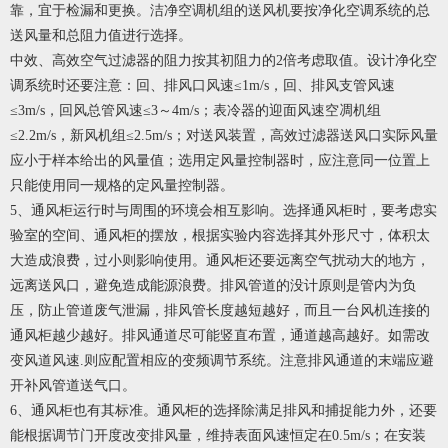
靠，宜于检漏和更换。洁净空调机组的送风机要按净化空调系统的总
送风量和总阻力值进行选择。
中效、高效空气过滤器的阻力按其初阻力的2倍考虑取值。设计净化空
调系统时还要注意：回、排风口风速≤1m/s，回、排风支管风速
≤3m/s，回风总管风速≤3～4m/s；表冷器的迎面风速空凋机组
≤2.2m/s，新风机组≤2.5m/s；对送风装置，高效过滤器送风口实际风量
应小于样本给出的风量值；选用定风量控制器时，应注意同一位置上
只能使用同一规格的定风量控制器。
5、通风柜运行时与周围的环境会相互影响。选择通风柜时，要考虑实
验室的空间、通风柜的摆放，根据实验内容选择其外形尺寸，体积太
大造成浪费，过小则影响使用。通风柜还要远离空气扰动大的地方，
远离送风口，避免造成能源浪费。排风管道的没计原则是管内为负
压，防止管道废气泄漏，排风管长度越短越好，而且一台风机连接的
通风柜越少越好。排风通道尽可能竖直布置，通道越高越好。如需改
变风道风速.则应配置相应的变频调节系统。注意排风通道的末端应避
开补风管道送气口。
6、通风柜也有其标准。通风柜的选择除满足排风和捕捉能力外，还要
能根据调节门开度改变排风量，维持表面风速恒定在0.5m/s；在安装