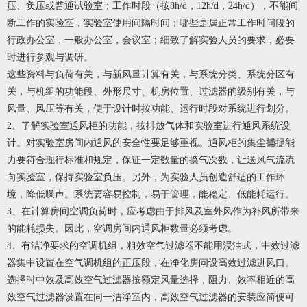
压、负压或普通试验室；工作时段（按8h/d，12h/d，24h/d），不能间
断工作的实验室，实验室使用间隔时间；哪些是属正常工作时间段的
行政办公室，一般办公室，会议室；细致了解实验人员的要求，必要
时进行参观与调研。
这些资料与负荷有关，与新风量计算有关，与系统分类、系统分区有
关，与机组的功能段、外形尺寸、机房位置、过滤器的级别有关，与
风量、风压等有关，便于设计时按功能、运行时段对系统进行划分。
2、了解实验室通风柜的功能，按排放气体和实验室进行通风系统设
计。对实验室房间内通风的安全性要足够重视。通风柜的集尘捕捉能
力要符合现行标准和规定，保证一定数量的换气次数，让送风气流流
向实验室，保持实验室负压。另外，为实验人员创造舒适的工作环
境，降低噪声。系统要容易控制，易于管理，能稳定、低能耗运行。
3、在计算房间空调负荷时，应考虑由于排风及室外风作为补风所带来
的能耗损失。因此，空调房间内通风柜数量必须考虑。
4、有洁净要求的空调机组，粗效空气过滤器不能用浸油式，中效过滤
器集中设置在空气调机组的正压段，在净化房问设高效过滤进风口。
选择时中效及高效空气过滤器按额定风量选择，阻力、效率相近的高
效空气过滤器设置在同一洁净室内，高效空气过滤器的安装应简便可