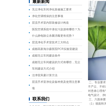
最新新闻
无尘净化车间净化装修施工要求
净化空调维保的注意事项
层流手术室内部装修设计构造
医院空调系统中潜在污染源有哪些？为
什么静电除尘杀菌消毒更有优势？
层流净化手术室技术三大特点
成都高新海尔森医院PCR实验室建设
成都无尘车间建设条件
成都无尘车间建设的方式有哪些，无尘
车间建设方式介绍
洁净室风量计算方法
层流手术室净化设备种类及使用注意事
二、专业要
不产尘、不积
项
对患者心理有
电气设计、净
联系我们
三、六面体
（1）墙面和