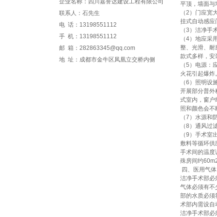
企业名称：四川嘉誉达建设工程有限公司
平顶，墙面与
（2）门应宽
联系人：石先生
挂式自动感应
电 话：13198551112
（3）洁净手
手 机：13198551112
（4）地应采
整、光滑、耐
邮 箱：282863345@qq.com
款式多样，安
地 址：成都市金牛区凤凰立交桥内侧
（5）电源：
火花引起爆炸
（6）照明设
开展部分普外
式室内，窗户
照和颜色会不
（7）水源和
（8）通风过
（9）手术室
敷料等循环供
手术间的温度
殊房间约60
四、医用气体
洁净手术部必
气体必须有不
部的水质必须
术部内需设自
洁净手术部必