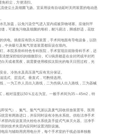
避免积尘，方便清扫。
气流使尘土及细菌飞扬。宜采用设有自动延时关闭装置的电动悬
撞。
排水孔加盖，以免污染空气进入室内或被异物堵塞。应做到平
接缝，可避免污物及细菌的堆积，耐污易洁，脚感舒适，花纹
备的供电。插座应有防火花装置，手术间地面有导电设备，以防
内，中央吸引及氧气管道装置都应设在墙内。
明灯。本院系骨科特色专科医院，手术室现目前除骨科手术，还
能看清楚深腔组织的细微部分。ICU病房都是在全封闭或半封闭
楚白天或者黑夜，就需要使用模拟太阳光的每天日照过程，光
证安全。冷热水及高压蒸气应有充分保证。
有湍流式、层流式、垂直式，可酌情选用。
路线，一为工作人员出入路线，二为伤病人出入路线，三为器械
，相对湿度以50％左右为宜。一般手术间为35～45m2，特
氮即笑气）、氮气、氩气气派以及废气回收排放装置等。医用
系统宜有两路进口，并应同时设有冷热水系统。供给洁净手术
手术部内应设直消火栓给水系统及手提式气体灭火器。洁净手
术部的技术夹层内应同时设置消防设施。
用电应与辅助用房用电分开，每个手术室的干线必须单独敷