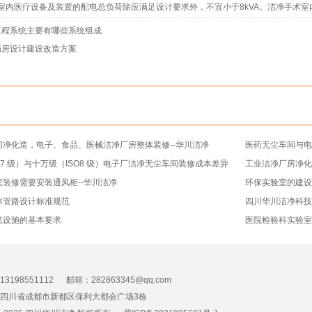
室内医疗设备及装置的配电总负荷除应满足设计要求外，不宜小于8kVA。洁净手术
工程系统主要有哪些系统组成
病房设计建设改造方案
间净化造，电子、食品、医械洁净厂房整体装修--华川洁净
医药无尘车间与电
O7 级）与十万级（ISO8 级）电子厂洁净无尘车间装修成本差异
工业洁净厂房净化
装修需要安装通风柜--华川洁净
环保实验室的建
体管路设计标准规范
四川华川洁净科
筑设施的基本要求
医院检验科实验室
3198551112 邮箱：282863345@qq.com
四川省成都市新都区保利大都会广场3栋