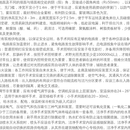
地面及不同的墙面与墙面相交处的阴（阳）角，宜做成小圆角构造（R≧50mm），以
大、无门槛，净宽不宜小于1.4m，便于平车出进，应避免使用易摆动的弹簧门，以防
门。窗应双层，最好用铝合金窗框，有利防尘保温。窗玻璃以茶色为宜。
术室的净高宜为2.8－3m，走廊宽度应不少于2.5m，便于平车运转及避免来往人员碰
用坚硬、光滑易刷洗的材料建造。地面稍倾斜向一角，低处设地漏，利于排出污水，
磨、耐腐蚀（酸、碱、药）、易清洁，可选用橡胶、聚氨酯涂料、树脂类板材等，少
装及更换简便。
应有双相供电设施，以保证安全运转。各手术间应有足够的电插座，便于各种仪器设
。电插座应加盖密封，防止进水，避免电路发生故障影响手术。总电源线集中设在墙
施：普通照明灯应安装在墙壁或房顶。手术照明灯应安装子母无影灯，并备用升降照
科手术、肛肠科手术，按照手术照明要求，术野光照亮度至少是100000lx以上，才
经常拉上窗帘，使得室内照明变得尤为重要，重症患者躺在这样的环境里，很难分清
断变换，让患者通过对光照的感应而自动调节人体的昼夜节律，辅助患者康复。
防火设施：各工作间应安装自来水龙头，便于冲洗。走廊及辅助间应装置灭火器，保
滤除菌装置：现代手术室应建立完善的通风过滤除菌装置，使空气净化。其通风方式
出入路线布局：出入路线的布局设计需符合功能流程与洁污分区要求，应设三条出入
应路线，尽量做到隔离，避免交叉感染。
调节非常重要，应有冷暖气调节设备。空调机应设在上层屋顶内，室温保持在24～26℃
m2，适用于体外循环手术、器官移植手术等；小手术间面积在20～30m2。
、给水排水、配电，保温柜保冷柜应为嵌入式设计
须设氧气、压缩空气和负压吸引三种气派和装置。需要时还可设氧化亚氮（一氧化二
少于三日的备用量。洁净手术室医用气体终端必须有一套备用。洁净手术部内的给水
符合饮用水标准；刷手用水宜进行除菌处理；热水贮存应有防止滋生细菌措施。洁净
动喷水灭火系统时，喷头不应设在手术室内。洁净手术室内应设感烟探测器。洁净手
须设能自动切换的双路供电电源，从其所在建筑物配电中心专线供给。洁净手术室内