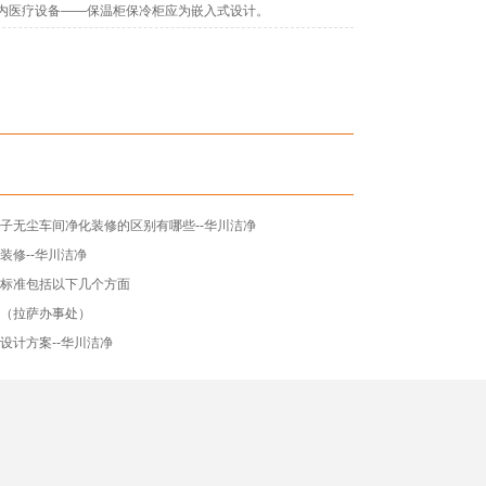
室内医疗设备——保温柜保冷柜应为嵌入式设计。
子无尘车间净化装修的区别有哪些--华川洁净
装修--华川洁净
设标准包括以下几个方面
技（拉萨办事处）
设计方案--华川洁净