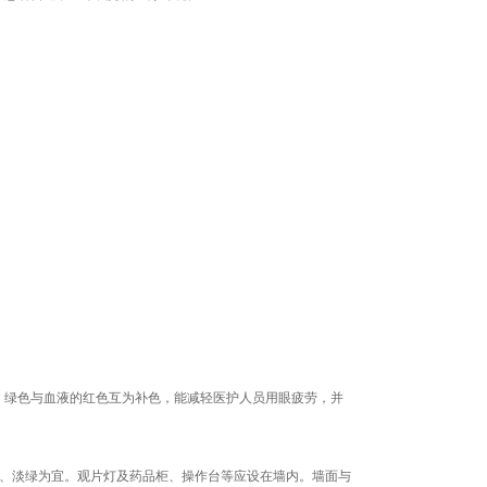
。绿色与血液的红色互为补色，能减轻医护人员用眼疲劳，并
。
蓝、淡绿为宜。观片灯及药品柜、操作台等应设在墙内。墙面与