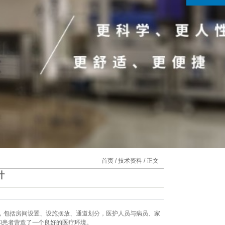
首页
/
技术资料
/ 正文
计
虑，包括房间设置、设施摆放、通道划分，医护人员与病员、家
和患者营造了一个良好的医疗环境。