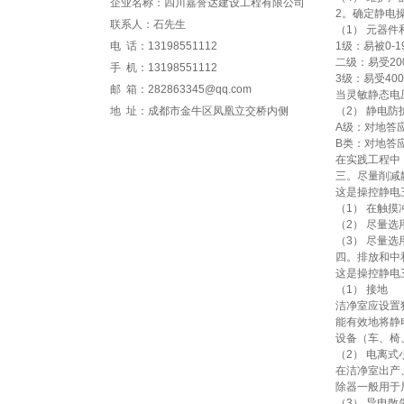
企业名称：四川嘉誉达建设工程有限公司
2。确定静电
联系人：石先生
（1） 元器
电 话：13198551112
1级：易被0-
二级：易受200
手 机：13198551112
3级：易受400
邮 箱：282863345@qq.com
当灵敏静态电
地 址：成都市金牛区凤凰立交桥内侧
（2） 静电防
A级：对地答应
B类：对地答应
在实践工程中
三。尽量削减
这是操控静电
（1） 在触
（2） 尽量
（3） 尽量
四。排放和中
这是操控静电
（1） 接地
洁净室应设置
能有效地将静
设备（车、椅
（2） 电离式
在洁净室出产
除器一般用于
（3） 导电散