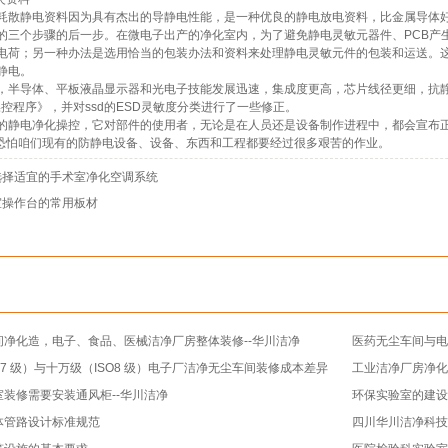
耗散静电资料因为具有杰出的导静电性能，是一种优良的静电放电资料，比金属导体
的三个步骤的后一步。在微电子出产的净化室内，为了避免静电灵敏元器件、PCB产生
电荷；另一种办法是选用恰当的包装办法和资料来处理静电灵敏元件的包装和运送。
静电。
半导体、平板液晶显示器和光电子技能发展迅速，集成度更高，芯片线径更细，抗静电要求更
D操控程序》，并对ssd的ESD灵敏度分类进行了一些修正。
的静电净化操控，它对部件的使用者，无论是在人员还是设备制作进程中，都会宣布正
，恐怕咱们现有的防静电设备、设备、东西和工程都要经过很多艰苦的作业。
选择适宜的手术室净化空调系统
室操作台的常用板材
间净化造，电子、食品、医械洁净厂房整体装修--华川洁净
医药无尘车间与电
O7 级）与十万级（ISO8 级）电子厂洁净无尘车间装修成本差异
工业洁净厂房净化
装修需要安装通风柜--华川洁净
环保实验室的建
体管路设计标准规范
四川华川洁净科