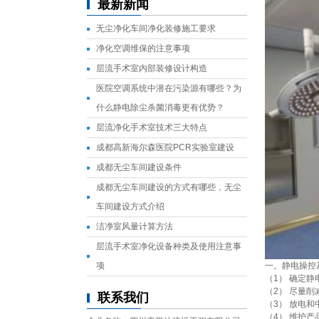
最新新闻
无尘净化车间净化装修施工要求
净化空调维保的注意事项
层流手术室内部装修设计构造
医院空调系统中潜在污染源有哪些？为
什么静电除尘杀菌消毒更有优势？
层流净化手术室技术三大特点
成都高新海尔森医院PCR实验室建设
成都无尘车间建设条件
成都无尘车间建设的方式有哪些，无尘
车间建设方式介绍
洁净室风量计算方法
层流手术室净化设备种类及使用注意事
项
一。静电操控
（1） 确定静
（2） 尽量
联系我们
（3） 放电
（4） 维护