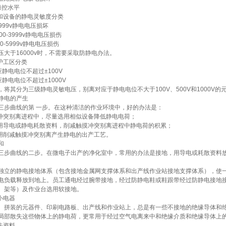
操控水平
件和设备的静电灵敏度分类
1999v静电电压损坏
0-3999v静电电压损伤
0-5999v静电电压损伤
压大于16000v时，不需要采取防静电办法。
护工区分类
静电电位不超过±100V
静电电位不超过±1000V
，将其分为三级静电灵敏电压，别离对应于静电电位不大于100V、500V和1000V的
静电的产生
三步曲线的第 一步。在这种清洁的作业环境中，好的办法是：
摸冲突别离进程中，尽量选用相似设备降低静电电荷；
选用导电或静电耗散资料，削减触摸冲突别离进程中静电荷的积累；
选用削减触摸冲突别离产生静电的出产工艺。
和
三步曲线的二步。在微电子出产的净化室中，常用的办法是接地，用导电或耗散资料
独立的静电接地体系（包含接地金属网支撑体系和出产线作业站接地支撑体系），使
电负载释放到地上。员工通电经过腕带接地，经过防静电鞋或鞋跟带经过防静电接地
、架等）及作业台选用软接地。
小电器
、拼装的元器件、印刷电路板、出产线和作业站上，总是有一些不接地的绝缘导体和
局部散失这些物体上的静电荷，更常用于经过空气电离来中和绝缘介质和绝缘导体上
失资料