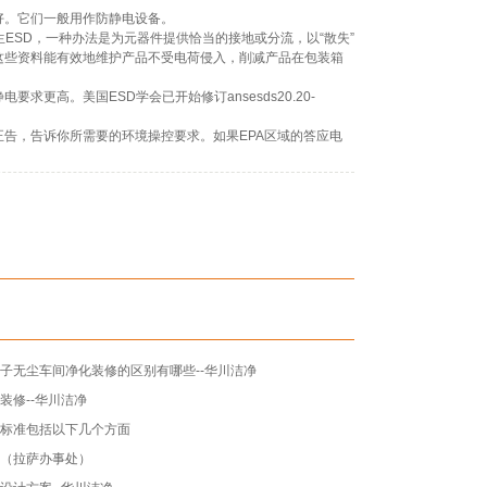
好。它们一般用作防静电设备。
ESD，一种办法是为元器件提供恰当的接地或分流，以“散失”
这些资料能有效地维护产品不受电荷侵入，削减产品在包装箱
高。美国ESD学会已开始修订ansesds20.20-
告，告诉你所需要的环境操控要求。如果EPA区域的答应电
子无尘车间净化装修的区别有哪些--华川洁净
装修--华川洁净
设标准包括以下几个方面
技（拉萨办事处）