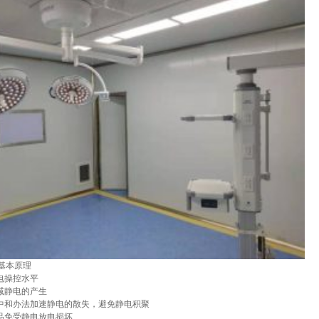
基本原理
电操控水平
削减静电的产生
和中和办法加速静电的散失，避免静电积聚
产品免受静电放电损坏