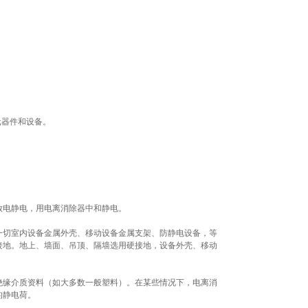
元器件和设备。
放电静电，用电离消除器中和静电。
一切室内设备金属外壳、移动设备金属支架、防静电设备，等
接地。地上、墙面、吊顶、隔墙选用硬接地，设备外壳、移动
绝缘介质资料（如大多数一般塑料）。在某些情况下，电离消
的静电荷。