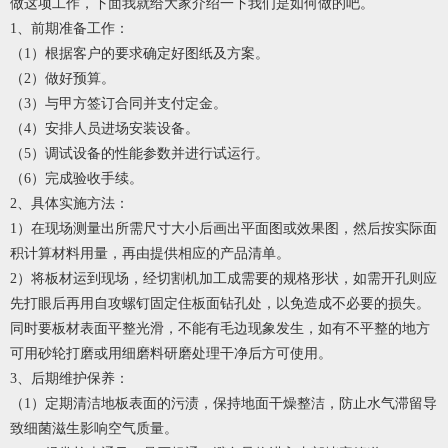
做这项工作，下面我就给大家介绍一下我们是如何做的吧。
1、前期准备工作：
（1）根据客户的要求确定好图纸及方案。
（2）做好预算。
（3）与甲方签订合同并支付定金。
（4）安排人员进场安装设备。
（5）调试设备的性能参数并进行试运行。
（6）完成验收手续。
2、具体实施方法：
1）在现场测量出所需尺寸大小后画出平面图或效果图，然后按实际面
积计算材料用量，再由提供相应的产品清单。
2）将板材运到现场，经切割机加工成需要的规格形状，如需开孔则应
先打眼后再用自攻螺钉固定住板面钻孔处，以免造成不必要的损失。
同时要板材表面平整光滑，不能有毛边现象发生，如有不平整的地方
可用砂轮打磨或用细磨料研磨处理干净后方可使用。
3、后期维护保养：
（1）定期清洁地板表面的污渍，保持地面干燥整洁，防止水气滞留导
致细菌滋生影响空气质量。