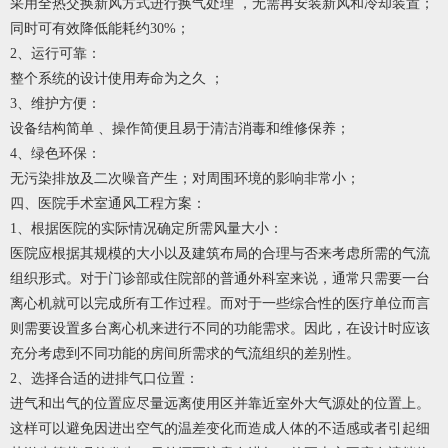
采用全热交换新风方式进行换气处理 ，无需再安装新风和冷却装置；
同时可有效降低能耗约30%；
2、运行可靠：
整个系统的设计使用寿命为之久 ；
3、维护方便：
设备结构简单 、操作简便且易于清洁消毒和维修保养；
4、绿色环保：
无污染排放及二次噪音产生；对周围环境的影响非常小；
四、医院手术室通风工程方案：
1、根据医院的实际情况确定所需风量大小：
医院应根据其规模的大小以及建筑布局的合理与否来考虑所需的气流
组织形式。对于门诊部或住院部的普通外科室来说，通常只需要一台
离心机就可以完成所有工作过程。而对于一些综合性的医疗单位而言
则需要设置多台离心机来进行不同的功能需求。因此，在设计时应该
充分考虑到不同功能的房间所需求的气流组织的差别性。
2、选择合适的进排气口位置：
进气和出气的位置应尽量远离使用区并靠近室外大气源处的位置上。
这样可以避免因进出空气的温差变化而造成人体的不适感或者引起细