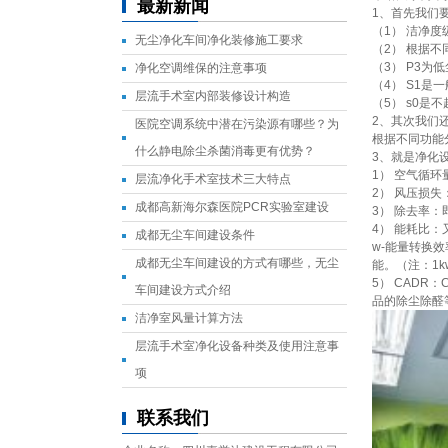
最新新闻
1、首先我们
（1） 洁净
无尘净化车间净化装修施工要求
（2） 根据
（3） P3为
净化空调维保的注意事项
（4） S1是
层流手术室内部装修设计构造
（5） s0是
2、其次我们
医院空调系统中潜在污染源有哪些？为
根据不同功能
什么静电除尘杀菌消毒更有优势？
3、就是净化
1） 空气循环
层流净化手术室技术三大特点
2） 风压损
成都高新海尔森医院PCR实验室建设
3） 除去率
4） 能耗比
成都无尘车间建设条件
w-能量转换效
成都无尘车间建设的方式有哪些，无尘
能。（注：1k
5） CADR：
车间建设方式介绍
品的除尘除醛
洁净室风量计算方法
层流手术室净化设备种类及使用注意事
项
联系我们