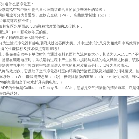
要知道什么是净化室：
度级别是指空气中微生物含量和细菌芽孢含量的多少来划分的等级；
不同的用途可分为普通型、生物安全级（P4）、高菌数限制性（S2）；
低尘车间环境标准值；
一般控制区水平面≤0.5μm颗粒浓度限值的10倍以下；
不超过0.1 μmm颗粒物浓度的值。
还要了解的就是净化器的分类：
分为过滤式净化器和静电吸附式过滤器两大类。其中过滤式的又分为粗效和中高效两
设备的性能指标及技术特点有哪些吧！
量：指在额定功率下单位时间内通过滤料表面的气流体积大小，其值为0.5-1.5L/min不
失：是指在额定电压时，风机运转过程中产生的压力损耗与风机的输入风量之比值。该数
：即除去空气中的尘埃或有害气体后进入空气的相对质量百分比，以%为单位表示.
：又称能效指数，它反映了空气净化器对室内环境的污染程度以及对能量的消耗情况。能耗
率系数，（W）-能源消费总量；（Q）-被去除物质的重量；（h）×v -房间面积。当K
wh的能量相当于kg水所具有的电能。）
CADE的全称是Calibration Decay Rate of Air ，意思是空气污染物的清
等效果越好。