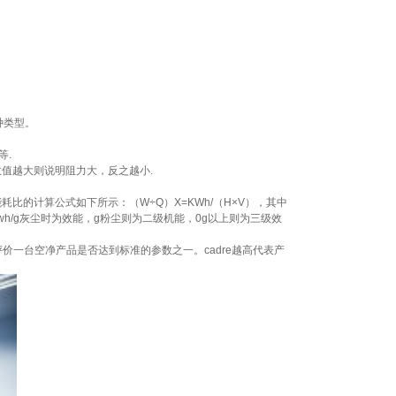
种类型。
等.
值越大则说明阻力大，反之越小.
比的计算公式如下所示：（W÷Q）X=KWh/（H×V），其中
wh/g灰尘时为效能，g粉尘则为二级机能，0g以上则为三级效
除速率。它是评价一台空净产品是否达到标准的参数之一。cadre越高代表产