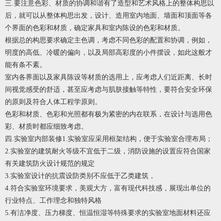
三.要注意色彩、材质的协调和谐
有了造型和艺术风格上的整体构思以
后，就可以从整体构思出发，设计、造用室内地面、墙面和顶面等各
个界面的色彩和材质，确定家具和室内陈设的色彩和材质。
根据总的构思要求确定主色调，考虑不同色彩的配置和协调，例如，
明度的高低、冷暖的偏向，以及局部高彩度的小件摆设，如此这般才
能有条不紊。
室内各界面以及家具陈设等材质的选用上，应考虑人们近距离、长时
间视觉感受的舒适，甚至应考虑与肌肤接触等特性，要符合安全环保
的原则及符合人体工程学原则。
色彩和材质、色彩和光照都有极为紧密的内在联系，在设计与选用色
彩、材质时都应细致考虑。
四.实验室内部装修
1.实验室应采用框架结构，便于实验室合理布局；
2.实验室的建筑耐火等级不宜低于二级，消防设施的设置应符合国家
有关建筑防火设计规范的规定
3.实验室设计的抗震设防类别不应低于乙类建筑，
4.符合实验室环境要求，美观大方，富有现代科技感，展现出单位的
行业特点、工作理念和独特风格
5.有洁净度、压力梯度、恒温恒湿等特殊要求的实验室地面材料还应