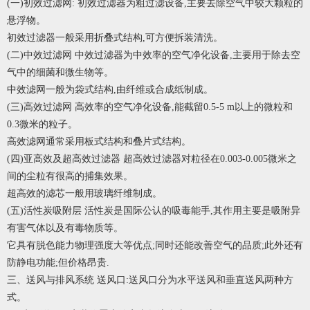
(一)初效过滤网: 初效过滤器为粗过滤设备,主要去除空气中较大颗粒的
悬浮物。
初效过滤器一般采用折叠式结构,可方便拆装清洗。
(二)中效过滤网 中效过滤器为中效率的空气净化设备,主要用于除去空
气中的细菌和微生物等。
中效滤网一般为袋式结构,由纤维或合成纸制成。
(三)高效过滤网 高效率的空气净化设备,能截留0.5-5 m以上的微粒和
0.3微米的粒子。
高效滤网通常采用板式结构和叠片式结构。
(四)亚高效及超高效过滤器 超高效过滤器对粒径在0.003-0.005微米之
间的尘粒有很高的捕集效果。
超高效的滤芯一般用玻璃纤维制成。
(五)活性炭吸附层 活性炭是国际公认的吸毒能手,其作用主要是吸附异
有害气体以及有毒物质等。
它具有脱色能力物理强度大等优点;同时还能改善空气的品质;此外还有
防静电功能;但价格昂贵.
三、送风与排风系统 送风口:送风口分为水平送风和垂直送风两种方
式。