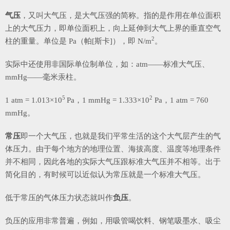
气压
，又叫大气压，是大气压强的简称。指的是作用在单位面积
上的大气压力，即单位面积上，向上延伸到大气上界的垂直空气
2
柱的重量。单位是 Pa（帕[斯卡]），即 N/m
。
实际中还使用非国际单位制单位，如：atm——标准大气压、
mmHg——毫米汞柱。
5
2
1 atm = 1.013×10
Pa，1 mmHg = 1.333×10
Pa，1 atm = 760
mmHg。
常压
即一个大气压，也就是我们平常生活的这个大气层产生的气
体压力。由于每个地方的地理位置、海拔高度、温度等地理条件
并不相同，因此各地的实际大气压跟标准大气压并不相等。出于
简化目的，有时候可以近似认为常压就是一个标准大气压。
低于常压的气体压力状态就叫作
负压
。
负压的应用非常普遍，例如，用吸管喝饮料、钢笔吸墨水、吸尘