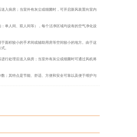
后送入病房；当室外有灰尘或细菌时，可开启新风装置向室内
如：单人间、双人间等），每个洁净区域均设有的空气净化设
用于面积较小的手术间或辅助用房等空间较小的地方。由于这
方式。
器进行处理后送入病房；当室外有灰尘或细菌时可通过风机将
参数；其特点是节能、舒适、方便和安全可靠以及便于维护与