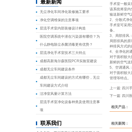
最新新闻
手术室一般采
该系统将室内
无尘净化车间净化装修施工要求
输送新鲜空气
2、分散式净
净化空调维保的注意事项
手术室可采用
层流手术室内部装修设计构造
备。
3、局部排风
医院空调系统中潜在污染源有哪些？为
局部排风的原
什么静电除尘杀菌消毒更有优势？
种排风方式的
4、全净化的
层流净化手术室技术三大特点
对于面积较大
成都高新海尔森医院PCR实验室建设
新鲜的空气送
5、空调通风
成都无尘车间建设条件
对于面积较大
成都无尘车间建设的方式有哪些，无尘
管理等特点。
车间建设方式介绍
上一篇:
四川
洁净室风量计算方法
下一篇:
四川
层流手术室净化设备种类及使用注意事
相关产品：
项
联系我们
相关新闻：