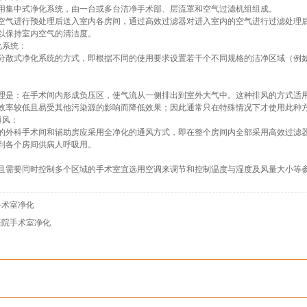
用集中式净化系统，由一台或多台洁净手术部、层流罩和空气过滤机组组成。
空气进行预处理后送入室内各房间，通过高效过滤器对进入室内的空气进行过滤处理
以保持室内空气的清洁度。
化系统：
分散式净化系统的方式，即根据不同的使用要求设置若干个不同规格的洁净区域（例
：
理是：在手术间内形成负压区，使气流从一侧排出到室外大气中。这种排风的方式适
效率较低且易受其他污染源的影响而降低效果；因此通常只在特殊情况下才使用此种
通风：
的外科手术间和辅助房应采用全净化的通风方式，即在整个房间内全部采用高效过滤
到各个房间供病人呼吸用。
：
且需要同时控制多个区域的手术室宜选用空调来调节和控制温度与湿度及风量大小等
手术室净化
医院手术室净化