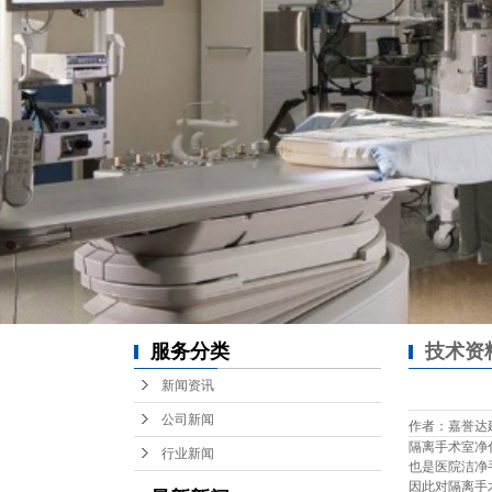
服务分类
技术资
新闻资讯
公司新闻
作者：嘉誉达建设 /
隔离手术室净
行业新闻
也是医院洁净
因此对隔离手