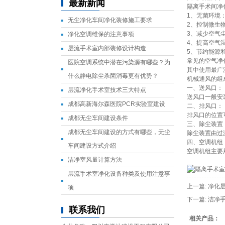
最新新闻
隔离手术间净
1、无菌环境
无尘净化车间净化装修施工要求
2、控制微生
3、减少空气
净化空调维保的注意事项
4、提高空气
层流手术室内部装修设计构造
5、节约能源
常见的空气净
医院空调系统中潜在污染源有哪些？为
其中使用最广
什么静电除尘杀菌消毒更有优势？
机械通风的组
一、送风口：
层流净化手术室技术三大特点
送风口一般安
成都高新海尔森医院PCR实验室建设
二、排风口：
排风口的位置
成都无尘车间建设条件
三、除尘装置
成都无尘车间建设的方式有哪些，无尘
除尘装置由过
四、空调机组
车间建设方式介绍
空调机组主要
洁净室风量计算方法
层流手术室净化设备种类及使用注意事
上一篇:
净化
项
下一篇:
洁净
联系我们
相关产品：