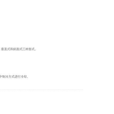
、垂直式和斜面式三种形式。
中制冷方式进行冷却。