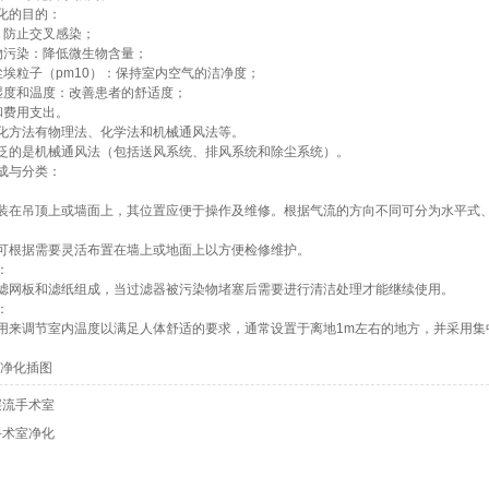
化的目的：
：防止交叉感染；
物污染：降低微生物含量；
尘埃粒子（pm10）：保持室内空气的洁净度；
湿度和温度：改善患者的舒适度；
和费用支出。
化方法有物理法、化学法和机械通风法等。
泛的是机械通风法（包括送风系统、排风系统和除尘系统）。
成与分类：
装在吊顶上或墙面上，其位置应便于操作及维修。根据气流的方向不同可分为水平式
可根据需要灵活布置在墙上或地面上以方便检修维护。
：
滤网板和滤纸组成，当过滤器被污染物堵塞后需要进行清洁处理才能继续使用。
：
用来调节室内温度以满足人体舒适的要求，通常设置于离地1m左右的地方，并采用集
层流手术室
手术室净化