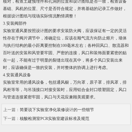
核对，检查土建预埋件和孔洞的位置和设计图纸是否一致，检查设备
基础、风机的位置、尺寸是否符合规定，并将基础的记录工作做好，
根据设计图纸与现场实际情况酌情调整！
3.安装阀部件
实验室通风要按照设计图的要求安装防火阀，应该保证有一定的灵活
性存在于阀片调节中，准确定位，应该在顺气流方向防止熔片，墙体
与执行结构的最小距离要控制在100毫米左右；各种回风口、散流器和
百叶送的安装和风管要牢固、严密的连接，风口和装饰面要紧密的贴
在一起，不能有过于明显的裂缝出现在其中，将多个风口安装出来
时，应该确保是一致的安装，并对整体的协调上进行考虑。
4.安装通风设备
实验室常用的通风设备，包括通风橱，万向罩，原子罩，排风罩，排
风柜等等，与吊顶接口对接安装时，应用铝合金封口喷塑固定，风口
与管道连接紧密牢固，风口与天花应兼顾美观要求。
上一篇：
简要说下实验室净化装修设计的一些细节
下一篇：
核酸检测室PCR实验室建设标准及规范