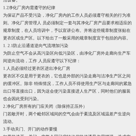
洁设备。
1.2净化厂房内需遵守的纪律
为保证产品不受污染，净化厂房内的工作人员必须遵守相关的行为准
则。净化厂房管理人 员必须制定一套与其净化厂房产品要求相适应的
规章制度，在人员培训中，予以宣讲公布。并将这些规章制度张贴在
更衣区或生产区。以下给出了一般采用的规章制度宜于包括的内容。
1. 2.1防止沿通道逆向气流增加污染
为防止空气不会从高污染区向低污染区，由净化厂房外走廊向生产车
间逆向流动，工作 人员应遵守以下纪律：
1.人员必须经过更衣区进出净化厂房
更衣区不仅是用于更衣的，它也是外部的污染走廊与洁净生产区之间
的缓冲区。除非 特殊情况，工作人员不得使用生产区与走廊间的紧急
出口等直接出口，因为这会使污染直接进人生产区，同时他们的服装
也会因此受到污染。
2.净化厂房所有的门应关闭（除保持正压外）
门若敞开时，两个毗邻区域间的空气会由于紊流及区域温差产生逆向
流动。
3.手动关门、开门的动作要慢