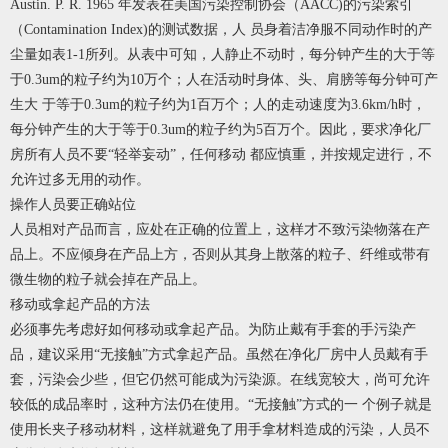
Austin. P. R. 1965 年发表在美国污染控制协会（AACC)的污染索引
（Contamination Index)的测试数据，人 员身着洁净服不同动作时的产
尘量如表1-1所列。从表中可知，人静止不动时，每分钟产生的大于等
于0.3um的粒子约为10万个；人在活动时身体、头、肩膀等每分钟可产
生大 于等于0.3um的粒子约为1百万个；人的走动速度为3.6km/h时，
每分钟产生的大于等于0.3um的粒子约为5百万个。因此，要求净化厂
房所有人员不要“轻举妄动”，任何移动 都应慎重，并按规定进行，不
允许过多无用的动作。
操作人员要正确站位
人员相对产品而言，应处在正确的位置上，这样才不致污染物落在产
品上。不应倾身在产品上方，否则从其身上散落的粒子、纤维或带有
微生物的粒子就会掉在产品上。
移动或拿起产品的方法
必须事先考虑好如何移动或拿起产品。为防止戴有手套的手污染产
品，建议采用“无接触”方式拿起产品。虽然在净化厂房中人员戴有手
套，污染会少些，但它仍然可能成为污染源。在线宽较大，尚可允许
较低的成品率时，这种方法仍在使用。“无接触”方式的一 个例子就是
使用长夹子移动材料，这样就避免了用手拿材料造成的污染，人员不