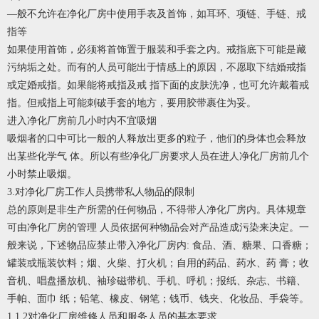
—般不允许在净化厂房中使用手表及首饰，如耳环、项链、手链、戒
指等
如果使用首饰，必须将首饰置于服装和手套之内。戒指底下可能是藏
污纳垢之处。而有的人员可能出于情感上的原因，不愿取下结婚戒指
或定婚戒指。如果能将戒指及戒 指下面的皮肤洗净，也可允许戴着戒
指。但戒指上可能刺破手套的地方，要用胶带裹住为妥。
进入净化厂房前几小时内不宜吸烟
吸烟者的口中可比一般的人释放出更多的粒子，他们的身体也会释放
出某些化学气 体。所以有些净化厂房要求人员在进人净化厂房前几个
小时禁止吸烟。
3.对净化厂房工作人员携带私人物品的限制
总的原则是非生产所需的任何物品，不得带人净化厂房内。具体规章
可由净化厂房的管理 人员依据何种物品会对产品造成污染来决定。一
般来说，下述物品应禁止带入净化厂房内: 食品、酒、糖果、口香糖；
罐装或瓶装饮料；烟、火柴、打火机；自用的药品、药水、药 膏；收
音机、唱盘播放机、袖珍磁带机、手机、呼机；报纸、杂志、书籍、
手帕、面巾 纸；铅笔、橡皮、钢笔；钱币、钱夹、化妆品、手袋等。
1.1.2对净化厂房维修人员和服务人员的基本要求