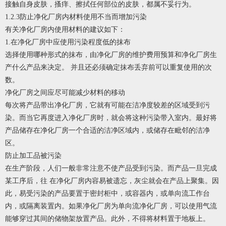
接触自身皮肤，搔痒、擦拭任何部位的皮肤，都属不妥行为。
1.2.3防止净化厂房内材料使用不当而增加污染
有关净化厂房内使用材料的建议如下：
1.在净化厂房中应使用污染程度低的抹布
选择使用哪种形式的抹布，由净化厂房的维护费用预算和净化厂房生
产什么产品来决定。 并且还必须确定抹布丢弃前可以重复使用的次
数。
净化厂房之间应尽可能减少材料的移动
每次将产品带出净化厂房，它就有可能在洁净度较差的区域受到污
染。而当它再度进入净化厂房时，就会将这种污染带入室内。最好将
产品储存在净化厂房一个合适的洁净区域内，或储存在毗邻的洁净
区。
防止加工品被污染
在生产阶段，人们一般非常注意不使产品受到污染。而产品一旦完成
某工序后，往 在净化厂房内容易被遗忘，灰尘就会在产品上聚集。因
此，易受污染的产品要置于密封柜中，或容器内，或单向流工作台
内，或隔离装置内。如果净化厂房为单向流净化厂房，可以使用气流
能够穿过其间的储物架放置产品。此外，不得将材料置于地板上。