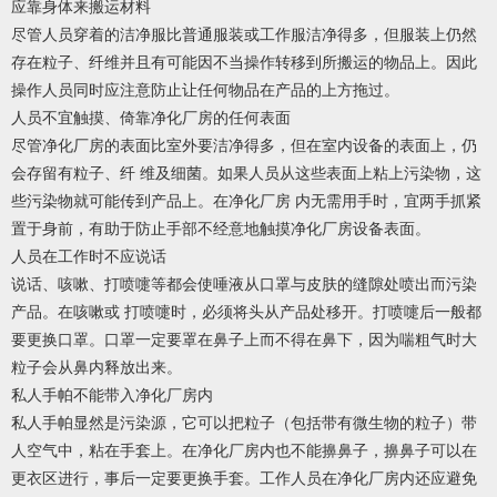
应靠身体来搬运材料
尽管人员穿着的洁净服比普通服装或工作服洁净得多，但服装上仍然
存在粒子、纤维并且有可能因不当操作转移到所搬运的物品上。因此
操作人员同时应注意防止让任何物品在产品的上方拖过。
人员不宜触摸、倚靠净化厂房的任何表面
尽管净化厂房的表面比室外要洁净得多，但在室内设备的表面上，仍
会存留有粒子、纤 维及细菌。如果人员从这些表面上粘上污染物，这
些污染物就可能传到产品上。在净化厂房 内无需用手时，宜两手抓紧
置于身前，有助于防止手部不经意地触摸净化厂房设备表面。
人员在工作时不应说话
说话、咳嗽、打喷嚏等都会使唾液从口罩与皮肤的缝隙处喷出而污染
产品。在咳嗽或 打喷嚏时，必须将头从产品处移开。打喷嚏后一般都
要更换口罩。口罩一定要罩在鼻子上而不得在鼻下，因为喘粗气时大
粒子会从鼻内释放出来。
私人手帕不能带入净化厂房内
私人手帕显然是污染源，它可以把粒子（包括带有微生物的粒子）带
人空气中，粘在手套上。在净化厂房内也不能擤鼻子，擤鼻子可以在
更衣区进行，事后一定要更换手套。工作人员在净化厂房内还应避免