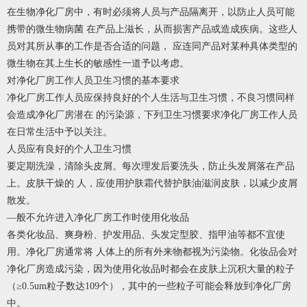
在生物净化厂房中，有时必须将人员与产品隔离开，以防止人员可能
携带的微生物病菌 在产品上滋长，从而损害产品或造成疾病。这些人
员对其所从事的工作是否合适的问题， 应连同产品对某种具体类型的
微生物在其上生长的敏感性一道予以考虑。
对净化厂房工作人员卫生习惯的基本要求
净化厂房工作人员应保持良好的个人生活与卫生习惯，不良习惯同样
会造成净化厂房潜在 的污染源，下列卫生习惯要求净化厂房工作人员
在日常生活中予以关注。
人员应有良好的个人卫生习惯
要定期洗澡，清除头皮屑。每次理发后要洗头，防止头发屑落在产品
上。皮肤干燥的 人，应使用护肤霜代替护肤油滋润皮肤，以减少皮屑
散发。
—般不允许进入净化厂房工作时使用化妆品
各类化妆品、爽身粉、护发用品、头发定型胶、指甲油等都不宜使
用。净化厂房通常将 人体上的所有外来物都视为污染物。化妆品会对
净化厂房造成污染，因为使用化妆品时都会在皮肤上沉积大量的粒子
（≥0.5um粒子数达109个），其中的一些粒子可能会释放到净化厂房
中。