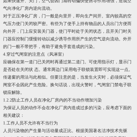
如果快速开、关门，空气会因门扇转动偏快使诱导作用增强，造成空
气向净化厂房内逆向流动。
对于正压净化厂房，门一般是向里开，即向生产间开。室内较高的空
气压力使门关闭较严密。有些为了使手上持有物品的人员出门方便而
向外开，门上应安装关门器，使门平时处于关闭状态，且开关门时关
门器应控制门缓慢转动以减少诱导作用所产生的空气逆向流动。外开
的门一般不带把手，有助于避免手套造成的污染。
4.穿过气闸室的注意点（风淋室）
应确保在第一道门已关闭时再通过第二道门。可使用指示灯，显示门
是否处在关闭状 态。通常两边门采用电子联锁装置即可实现这一点。
传递窗的用法与此相似。但要注意的是，当发生火灾时，必须保证气
闸室不会因此产生危险。换句话说，出现火警时，气闸室门禁电子联
锁应解除。
1.2.2防止工作人员在净化厂房内的不当动作增加污染
为保证人员的动作不会在净化厂房内造成过多的污染，应考虑下面的
相关建议：
1.工作人员不允许有不当行为
人员污染物的产生量与活动量成正比。根据美国著名洁净技术先驱