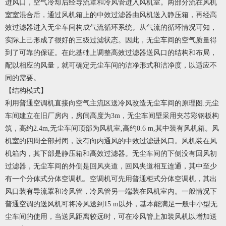
进风口，空气冷却后经导流罩和冷风管进入风机室。两部分流在风机
室室混合后，通过风机箱上的中效过滤器由风机送入静压箱，再经高
效过滤器进入无尘车间构成气流循环系统。从气流的循环情况可知，
实际上己形成了很好的三级过滤状态。因此，无尘车间的空气质量得
到了可靠的保证。在此基础上调整高效过滤器送风口的结构和布局，
配以相应的风量，就可确定无尘车间的洁净形式和洁净度，以适应不
同的需要。
【结构模式】
利用普通空调机直接向空气主流区送冷风改造无尘车间的原理图.无尘
车间建立在旧厂房内，房间高度为3m，无尘车间壁采用夹芯彩钢板构
筑，高约2.4m,无尘车间顶部为风机室,高约0.6 m,其中装有风机箱。风
机室的四周全部封闭，设有向内通风的中效过滤进风口。风机装在风
机箱内，其下部是静压箱和高效过滤器。无尘车间的下侧没有回风初
过滤器，无尘车间的外侧是回风夹道，回风夹道相互连通，其中至少
有一个分体式分体空调机。空调机可先用普通柜式分体空调机，其出
风口装有导流罩和冷风管，冷风管另一端装在风机室内。一般情况下
普通空调的送风机可将冷风送到15 m以外，基本能满足一般中小型无
尘车间的使用，当送风距离较远时，可在冷风管上加装风机以增加送