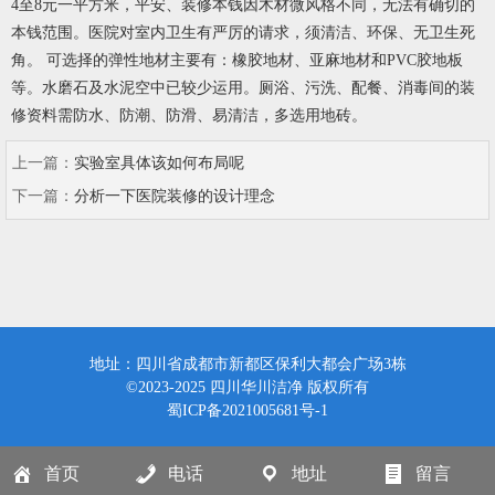
4至8元一平方米，平安、装修本钱因木材微风格不同，无法有确切的
本钱范围。医院对室内卫生有严厉的请求，须清洁、环保、无卫生死
角。 可选择的弹性地材主要有：橡胶地材、亚麻地材和PVC胶地板
等。水磨石及水泥空中已较少运用。厕浴、污洗、配餐、消毒间的装
修资料需防水、防潮、防滑、易清洁，多选用地砖。
上一篇：
实验室具体该如何布局呢
下一篇：
分析一下医院装修的设计理念
地址：四川省成都市新都区保利大都会广场3栋
©2023-2025 四川华川洁净 版权所有
蜀ICP备2021005681号-1
首页
电话
地址
留言