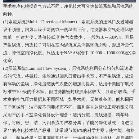
手术室净化根据送气方式不同，净化技术可分为絮流系统和层流系统
两种。
(1)紊流系统(Multi－Directional Manner)：紊流系统的送风口及过滤器
设于顶棚，回风口设于两侧或一侧墙面下部，过滤器和空气处理比较
简单，扩建方便，造价较低,但换气次数少，一般为10～50次/h，容易
产生涡流，污染粒子可能在室内涡流区悬浮循环流爿动，形成污染气
流，降低室内净化度。只适用于NASA标准中 10 000～1000 000级的净
化室。
(2)层流系统(Laminal Flow System)；层流系统利用分布均匀和流速适
当的气流，将微粒、尘埃通过回风口带出手术室，不产生涡流，故没
有浮动的尘埃，净化度随换气次数的增加而提高，适用于美国宇航局
标准中100级的手术室。但过滤器密封破损率比较大，且造价较高。手
术室的空气压力根据其不同区域（如手术间、无菌准备间、间和周围
干净区域等）洁净度不同要求而不同。四川嘉誉达建设工程有限公司
采用**的手术室净化装修设计理念：洁污分流，流线短捷，科学环
保，将医、患、洁、污四条流向严格分离；节能的净化系统：引进世
界**的净化技术结合标准，比常规节能6%的科学方案，使性能、价格
统一；装饰效果：采用圆弧形技术，**生锈的模块式墙材，品质诬陷