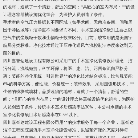
的地材，造就了一个清新，舒适的空间；*具匠心的室内布局：**的设
计理念将器械设施优化组合，为医护人员创造了条件。
手术室的空气压力根据其不同区域（如手术间、无菌准备间、间和周
围干净区域等）洁净度不同要求而不同。手术室的洁净级别主要是以
空气中的尘埃粒子数和生物粒子数来区分。目前，较常用的是美国宇
航局分类标准。净化技术通过正压净化送风气流控制洁净度来达到无
菌的目的。
四川嘉誉达建设工程有限公司采用**的手术室净化装修设计理念：洁
污分流，流线短捷，科学环保，将医、患、洁、污四条流向严格分
离；节能的净化系统：引进世界**的净化技术结合标准，比常规节能
6%的科学方案，使性能、价格统一；装饰效果：采用圆弧形技术，**
生锈的模块式墙材，品质诬陷的地材，造就了一个清新，舒适的空
间；*具匠心的室内布局：**的设计理念将器械设施优化组合，为医护
人员创造了条件，传统手术室术后感染率达30%，本公司承接的手术
室净化装修项目术后感染率在0.5%以下。
四川嘉誉达建设工程有限公司用**的技术服务于每一个企业，.嘉誉达
洁净工程医院层流手术室净化建设标准，以诚挚严谨的态度对待每一
次合作，是嘉誉达人坚持不懈的基本宗旨，嘉誉达洁净工程___r医院