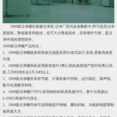
1000级洁净棚在新建洁净室,洁净厂房式改造翻新中,即可提高洁净
度级别，降低噪音和振动，也可大大降低造价，安装维护方便，是洁
净环境的理想部件。
1000级洁净棚产品特点：
1、1000级洁净棚箱体和高效过滤器采用分体式设计,安装,更换高效更
方便;
2、1000级洁净棚风机采用新加坡PCI离心风机或者国产铝叶轮离心风
机,工作时间长达5万小时以上;
3、1000级洁净棚并具有节能、计算机集中控制、运行稳定、噪声低、
数字化调整等特性;
4、1000级洁净棚575FFU采用独特的风道风速均匀，整个出风面以
0.45M/S风速均匀送出。
5、1000级洁净棚壳体可选用镜面不锈钢、覆铝锌板、冷板静电喷塑制
做美观大方;