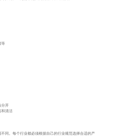
菌等
当分开
离和清洁
围不同。每个行业都必须根据自己的行业规范选择合适的产