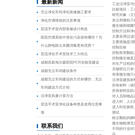
最新新闻
工业洁净室与
比较项目：工
无尘净化车间净化装修施工要求
研究对象（主
灰尘和微粒只
净化空调维保的注意事项
微生物和细菌
层流手术室内部装修设计构造
控制方法和净
主要采用过滤
医院空调系统中潜在污染源有哪些？为
主要措施是消
什么静电除尘杀菌消毒更有优势？
控制目标
控制有害颗粒
层流净化手术室技术三大特点
控制微生物及
成都高新海尔森医院PCR实验室建设
对生产过程的
关键部位只有
成都无尘车间建设条件
有害微生物只
成都无尘车间建设的方式有哪些，无尘
洁净室建筑材
所有材料（墙
车间建设方式介绍
所有材料应防
洁净室风量计算方法
对人员和物品
进入时，人们
层流手术室净化设备种类及使用注意事
进入时应换鞋
项
测试
粉尘颗粒的瞬
微生物检测无
联系我们
不同的行业对
品。