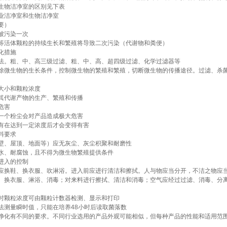
生物洁净室的区别见下表
业洁净室和生物洁净室
要）
被污染一次
等活体颗粒的持续生长和繁殖将导致二次污染（代谢物和粪便）
化措施
法。粗、中、高三级过滤、粗、中、高、超四级过滤、化学过滤器等
除微生物的生长条件，控制微生物的繁殖和繁殖，切断微生物的传播途径。过滤、杀
大小和颗粒浓度
其代谢产物的生产、繁殖和传播
危害
一个粉尘会对产品造成极大危害
有在达到一定浓度后才会变得有害
料要求
壁、屋顶、地面等）应无灰尘、灰尘积聚和耐磨性
水、耐腐蚀，且不得为微生物繁殖提供条件
进入的控制
应换鞋、换衣服、吹淋浴。进入前应进行清洁和擦拭。人与物应当分开，不洁之物应
、换衣服、淋浴、消毒；对来料进行擦拭、清洁和消毒；空气应经过过滤、消毒、分
时颗粒浓度可由颗粒计数器检测、显示和打印
法测量瞬时值，只能在培养48小时后读取菌落数
净化有不同的要求。不同行业选用的产品外观可能相似，但每种产品的性能和适用范