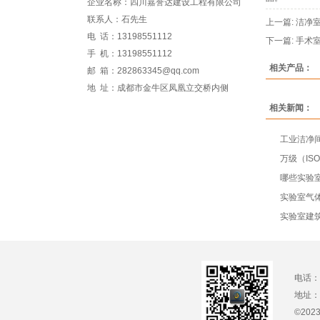
企业名称：四川嘉誉达建设工程有限公司
联系人：石先生
上一篇:
洁净
电 话：13198551112
下一篇:
手术
手 机：13198551112
相关产品：
邮 箱：282863345@qq.com
地 址：成都市金牛区凤凰立交桥内侧
相关新闻：
工业洁净
万级（IS
哪些实验室
实验室气
实验室建
电话：1
地址：
©20