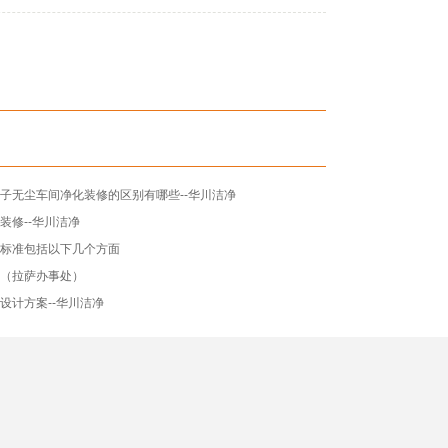
子无尘车间净化装修的区别有哪些--华川洁净
装修--华川洁净
设标准包括以下几个方面
技（拉萨办事处）
设计方案--华川洁净