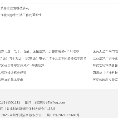
室装修应注意哪些要点
室净化装修中协调工作的重要性
间净化造，电子、食品、医械洁净厂房整体装修--华川洁净
医药无尘车间与电
O7 级）与十万级（ISO8 级）电子厂洁净无尘车间装修成本差异
工业洁净厂房净化
装修需要安装通风柜--华川洁净
环保实验室的建
体管路设计标准规范
四川华川洁净科
筑设施的基本要求
医院检验科实验室
3198551112 邮箱：282863345@qq.com
四川省成都市新都区保利大都会广场3栋
23-2025 四川华川洁净 版权所有
蜀ICP备2021005681号-1