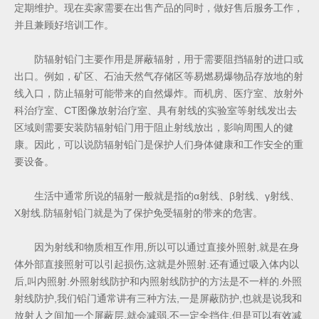
定期维护。现在卖家需要在出售产品的同时，做好售后服务工作，
并且兼顾好培训工作。
防辐射铅门主要作用是屏蔽辐射，用于需要阻挡辐射的进口或
出口。例如，矿区、石油天然气存储区等易燃易爆物品存放地的射
线入口，防止辐射可能带来的自然爆炸。而机房、医疗室、放射外
科治疗室、CT图像放射治疗室、具有射线的实验室等射线发出去
区域则需要安装防辐射铅门用于阻止射线放出，影响周围人的健
康。因此，可以说防辐射铅门是保护人们身体健康和工作安全的重
要设备。
生活中通常所说的辐射一般就是指的α射线、β射线、γ射线、
X射线.防辐射铅门就是为了保护免受辐射的带来的危害。
因为射线和物质相互作用,所以可以通过直接外照射,就是在身
体外部直接照射可以引起损伤,这就是外照射.还有通过吸入体内以
后,叫内照射.外照射线防护和内照射线防护的方法是不一样的.外照
射线防护,我们铅门通常讲有三种方法,一是屏蔽防护,也就是说我和
放射人之间加一个屏蔽层,就会减弱,不一定全挡住,但是可以有效减