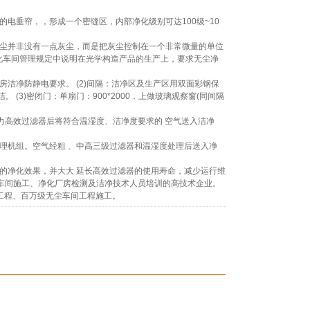
电垂帘，，形成一个密缝区，内部净化级别可达100级~10
无尘并非没有一点灰尘，而是把灰尘控制在一个非常微量的单位
化车间管理规定中说明在光学构造产品的生产上，要求无尘净
厂房洁净防静电要求。 (2)间隔：洁净区及生产区用双面彩钢保
(3)密闭门：单扇门：900*2000，上做玻璃观察窗(同间隔
力高效过滤器后将符合温湿度、洁净度要求的 空气送入洁净
理机组。空气经粗 、中高三级过滤器和温湿度处理后送入净
的净化效果，并大大 延长高效过滤器的使用寿命，减少运行维
车间施工、净化厂房检测及洁净技术人员培训的高技术企业。
工程、百万级无尘车间工程施工。