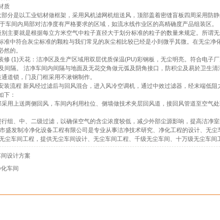
材质
大部分是以工业铝材做框架，采用风机滤网机组送风，顶部盖着密缝盲板四周采用防静的
用于车间内局部对洁净度有严格要求的区域，如流水线作业区的高精确度产品组装区。
级别主要就是根据每立方米空气中粒子直径大于划分标准的粒子的数量来规定。所谓
标准中符合灰尘标准的颗粒与我们常见的灰尘相比较已经是小到微乎其微。在无尘净
必然的。
装修 (1)天花：洁净区及生产区域用双层优质保温(PU)彩钢板，无尘明亮。符合电子
护及间隔。 洁净车间内间隔与地面及无花交角做元弧及阴角接口，防积尘及易於卫生清洁。 
,装通道锁，门及门框采用不湫钢制作。
安装流程 新风经过滤后与回风混合，进入风冷空调机，通过中效过滤器，经末端低阻
如下：
部采用上送两侧回风，车间内利用柱位、侧墙做技术夹层回风道，接回风管道至空气处
进行组、中、二级过滤，以确保空气的含尘浓度较低，减少外部尘源影响，提高洁净室
莞市盛发制冷净化设备工程有限公司是专业从事洁净技术研究、净化工程的设计、无尘
莞无尘车间工程，提供无尘车间设计、无尘车间工程、千级无尘车间、十万级无尘车间
车间设计方案
净化车间