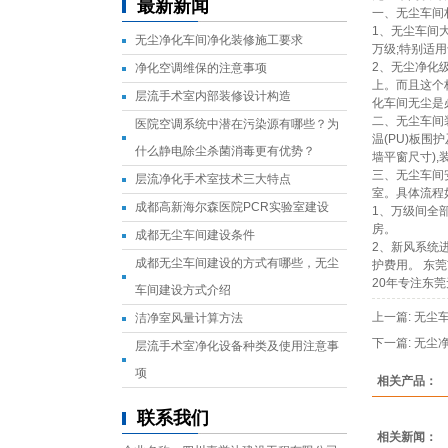
最新新闻
一、无尘车间
1、无尘车间
无尘净化车间净化装修施工要求
万级;特别适
2、无尘净化
净化空调维保的注意事项
上。而且这个
层流手术室内部装修设计构造
化车间无尘是
二、无尘车间
医院空调系统中潜在污染源有哪些？为
温(PU)板围
什么静电除尘杀菌消毒更有优势？
墙平窗尺寸)
三、无尘车间
层流净化手术室技术三大特点
室。具体流程
成都高新海尔森医院PCR实验室建设
1、万级间全
房。
成都无尘车间建设条件
2、新风系统
成都无尘车间建设的方式有哪些，无尘
护费用。 东
20年专注东
车间建设方式介绍
上一篇:
无尘
洁净室风量计算方法
下一篇:
无尘
层流手术室净化设备种类及使用注意事
项
相关产品：
联系我们
相关新闻：